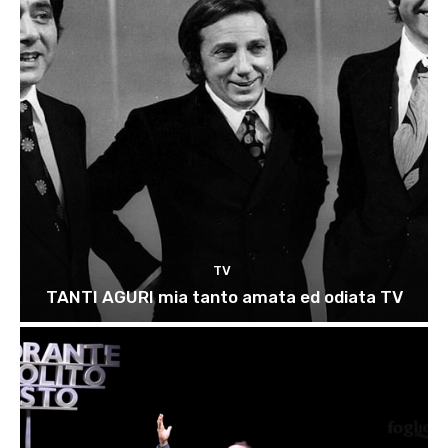
TV
TANTI AGURI mia tanto amata ed odiata TV