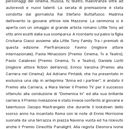
personaggi del cinema, musica, tv, teatro, maestranze oltre ad
autorevoli e nuovi talenti. La serata di premiazione è stata
condotta dal giornalista Rai Stefano Buttafuoco. Madrina
dell’evento la giovane attrice Iole Mazzone. La cerimonia si è
aperta con un omaggio al grande artista romano Little Tony ad
otto anni esatti dalla sua scomparsa. A ricordarlo sul palco la figlia
Cristiana Ciacci assieme alla Little Tony Family. Tra i premiati di
questa edizione: Pierfrancesco Favino (migliore attore
internazionale), Paola Minaccioni (Premio Cinema, Tv e Teatro),
Paolo Calabresi (Premio Cinema, Tv e Teatro), Daniele Liotti
(migliore attore fiction dell’anno), Enrico Vanzina (Premio alla
Carriera nel Cinema). Ad Adriano Pintaldi, che ha presentato in
esclusiva una clip in anteprima “Anna ed i partner”, è andato il
Premio alla Carriera, a Mara Venier il Premio TV per il successo
ottenuto alla conduzione di “Domenica In” ed alla sua brillante
carriera. Il Premio rivelazione è stato invece conferito al giovane e
talentuoso Jacopo Mastrangelo che durante il lockdown dello
scorso anno ha incantato Roma con le note di Ennio Morricone
suonate da una terrazza in piazza Navona vuota ed ha ricevuto
anche il Premio Cinecittà Panalight. Alla regista Eleonora Ivone