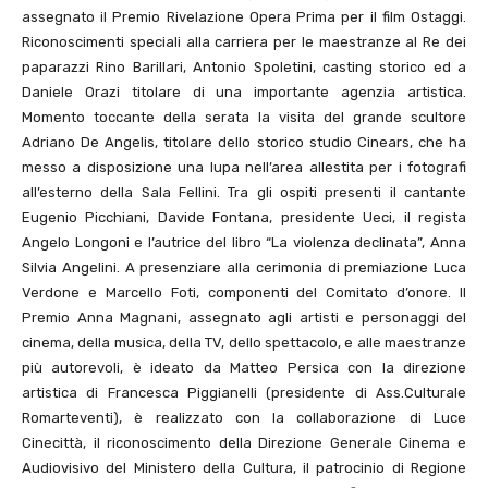
assegnato il Premio Rivelazione Opera Prima per il film Ostaggi.
Riconoscimenti speciali alla carriera per le maestranze al Re dei
paparazzi Rino Barillari, Antonio Spoletini, casting storico ed a
Daniele Orazi titolare di una importante agenzia artistica.
Momento toccante della serata la visita del grande scultore
Adriano De Angelis, titolare dello storico studio Cinears, che ha
messo a disposizione una lupa nell’area allestita per i fotografi
all’esterno della Sala Fellini. Tra gli ospiti presenti il cantante
Eugenio Picchiani, Davide Fontana, presidente Ueci, il regista
Angelo Longoni e l’autrice del libro “La violenza declinata”, Anna
Silvia Angelini. A presenziare alla cerimonia di premiazione Luca
Verdone e Marcello Foti, componenti del Comitato d’onore. Il
Premio Anna Magnani, assegnato agli artisti e personaggi del
cinema, della musica, della TV, dello spettacolo, e alle maestranze
più autorevoli, è ideato da Matteo Persica con la direzione
artistica di Francesca Piggianelli (presidente di Ass.Culturale
Romarteventi), è realizzato con la collaborazione di Luce
Cinecittà, il riconoscimento della Direzione Generale Cinema e
Audiovisivo del Ministero della Cultura, il patrocinio di Regione