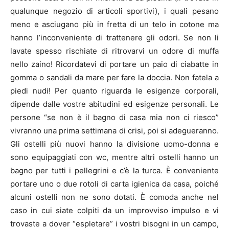
qualunque negozio di articoli sportivi), i quali pesano
meno e asciugano più in fretta di un telo in cotone ma
hanno l’inconveniente di trattenere gli odori. Se non li
lavate spesso rischiate di ritrovarvi un odore di muffa
nello zaino! Ricordatevi di portare un paio di ciabatte in
gomma o sandali da mare per fare la doccia. Non fatela a
piedi nudi! Per quanto riguarda le esigenze corporali,
dipende dalle vostre abitudini ed esigenze personali. Le
persone “se non è il bagno di casa mia non ci riesco”
vivranno una prima settimana di crisi, poi si adegueranno.
Gli ostelli più nuovi hanno la divisione uomo-donna e
sono equipaggiati con wc, mentre altri ostelli hanno un
bagno per tutti i pellegrini e c’è la turca. È conveniente
portare uno o due rotoli di carta igienica da casa, poiché
alcuni ostelli non ne sono dotati. È comoda anche nel
caso in cui siate colpiti da un improvviso impulso e vi
trovaste a dover “espletare” i vostri bisogni in un campo,