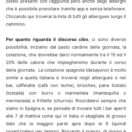
ostelli presenti con l’aggiunta però anche degli alberghi
che è possibile prenotare tramite app e senza telefonare.
Cliccando qui troverai la lista di tutti gli albergues lungo il
cammino.
Per quanto riguarda il discorso cibo
, ci sono diverse
possibilità. Iniziamo dal pasto cardine della giornata, la
colazione, che dovrebbe darci normalmente tra il 15 ed il
20% delle calorie che impiegheremo durante il corso
della giornata. La colazione spagnola (desayuno) è molto
simile a quella italiana e troverai negli albergues o nei
bar, caffelatte (cafè con leche), brioches, pane tostato
(tostada) con burro o marmellata (mantequilla o
mermelada) e frittelle (churros). Ricordatevi sempre che
siamo in Spagna e, se pensate di trovare tutti i bar aperti
alle 7 di mattina come qui in Italia vi sbagliate di grosso
dato che la maggior parte apre dopo le 9 (quindi
organizzatevi per tempo). Riguardo il pranzo, di giorno è