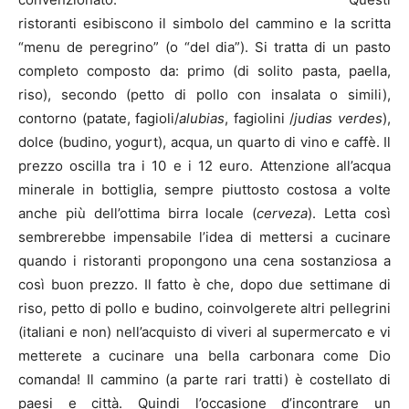
ristoranti esibiscono il simbolo del cammino e la scritta
“menu de peregrino” (o “del dia”). Si tratta di un pasto
completo composto da: primo (di solito pasta, paella,
riso), secondo (petto di pollo con insalata o simili),
contorno (patate, fagioli/
alubias
, fagiolini /
judias verdes
),
dolce (budino, yogurt), acqua, un quarto di vino e caffè. Il
prezzo oscilla tra i 10 e i 12 euro. Attenzione all’acqua
minerale in bottiglia, sempre piuttosto costosa a volte
anche più dell’ottima birra locale (
cerveza
). Letta così
sembrerebbe impensabile l’idea di mettersi a cucinare
quando i ristoranti propongono una cena sostanziosa a
così buon prezzo. Il fatto è che, dopo due settimane di
riso, petto di pollo e budino, coinvolgerete altri pellegrini
(italiani e non) nell’acquisto di viveri al supermercato e vi
metterete a cucinare una bella carbonara come Dio
comanda! Il cammino (a parte rari tratti) è costellato di
paesi e città. Quindi l’occasione d’incontrare un