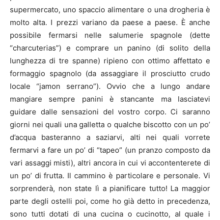
supermercato, uno spaccio alimentare o una drogheria è
molto alta. I prezzi variano da paese a paese. È anche
possibile fermarsi nelle salumerie spagnole (dette
“charcuterias”) e comprare un panino (di solito della
lunghezza di tre spanne) ripieno con ottimo affettato e
formaggio spagnolo (da assaggiare il prosciutto crudo
locale “jamon serrano”). Ovvio che a lungo andare
mangiare sempre panini è stancante ma lasciatevi
guidare dalle sensazioni del vostro corpo. Ci saranno
giorni nei quali una galletta o qualche biscotto con un po’
d’acqua basteranno a saziarvi, alti nei quali vorrete
fermarvi a fare un po’ di “tapeo” (un pranzo composto da
vari assaggi misti), altri ancora in cui vi accontenterete di
un po’ di frutta. Il cammino è particolare e personale. Vi
sorprenderà, non state lì a pianificare tutto! La maggior
parte degli ostelli poi, come ho già detto in precedenza,
sono tutti dotati di una cucina o cucinotto, al quale i