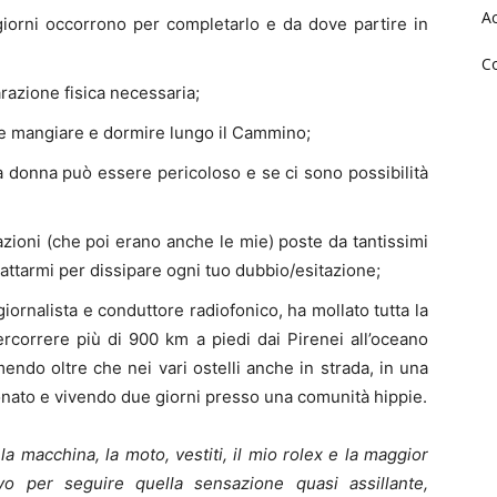
Ac
giorni occorrono per completarlo e da dove partire in
Co
arazione fisica necessaria;
e mangiare e dormire lungo il Cammino;
a donna può essere pericoloso e se ci sono possibilità
zioni (che poi erano anche le mie) poste da tantissimi
ontattarmi per dissipare ogni tuo dubbio/esitazione;
 giornalista e conduttore radiofonico, ha mollato tutta la
percorrere più di 900 km a piedi dai Pirenei all’oceano
endo oltre che nei vari ostelli anche in strada, in una
onato e vivendo due giorni presso una comunità hippie.
a macchina, la moto, vestiti, il mio rolex e la maggior
o per seguire quella sensazione quasi assillante,