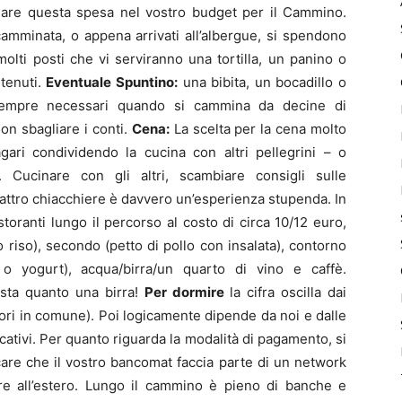
ggiare questa spesa nel vostro budget per il Cammino.
mminata, o appena arrivati all’albergue, si spendono
molti posti che vi serviranno una tortilla, un panino o
ntenuti.
Eventuale Spuntino:
una bibita, un bocadillo o
 sempre necessari quando si cammina da decine di
on sbagliare i conti.
Cena:
La scelta per la cena molto
gari condividendo la cucina con altri pellegrini – o
 Cucinare con gli altri, scambiare consigli sulle
uattro chiacchiere è davvero un’esperienza stupenda. In
istoranti lungo il percorso al costo di circa 10/12 euro,
 riso), secondo (petto di pollo con insalata), contorno
no o yogurt), acqua/birra/un quarto di vino e caffè.
osta quanto una birra!
Per dormire
la cifra oscilla dai
itori in comune). Poi logicamente dipende da noi e dalle
icativi. Per quanto riguarda la modalità di pagamento, si
care che il vostro bancomat faccia parte di un network
are all’estero. Lungo il cammino è pieno di banche e