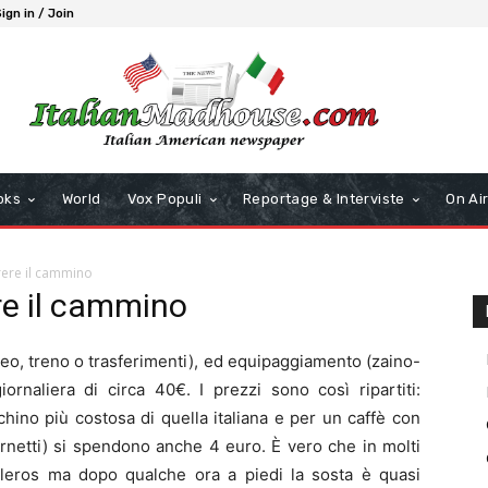
ign in / Join
oks
World
Vox Populi
Reportage & Interviste
On Ai
ere il cammino
re il cammino
reo, treno o trasferimenti), ed equipaggiamento (zaino-
rnaliera di circa 40€. I prezzi sono così ripartiti:
hino più costosa di quella italiana e per un caffè con
rnetti) si spendono anche 4 euro. È vero che in molti
italeros ma dopo qualche ora a piedi la sosta è quasi