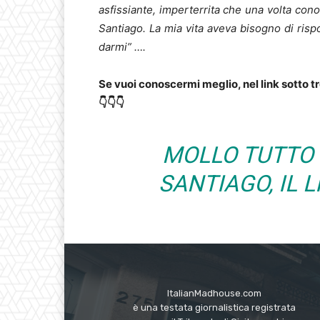
asfissiante, imperterrita che una volta con
Santiago. La mia vita aveva bisogno di risp
darmi” ….
Se vuoi conoscermi meglio, nel link sotto t
👇👇👇
MOLLO TUTTO 
SANTIAGO, IL 
ItalianMadhouse.com
è una testata giornalistica registrata