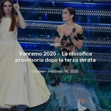
MUSIC
Sanremo 2025 – La classifica
provvisoria dopo la terza serata
Cesare
-
Febbraio 14, 2025