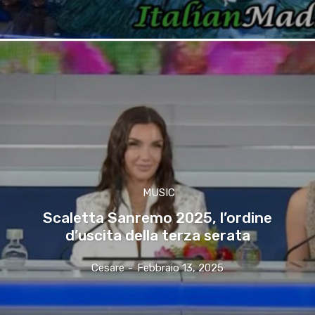
MUSIC
Scaletta Sanremo 2025, l’ordine
d’uscita della terza serata
Cesare
-
Febbraio 13, 2025