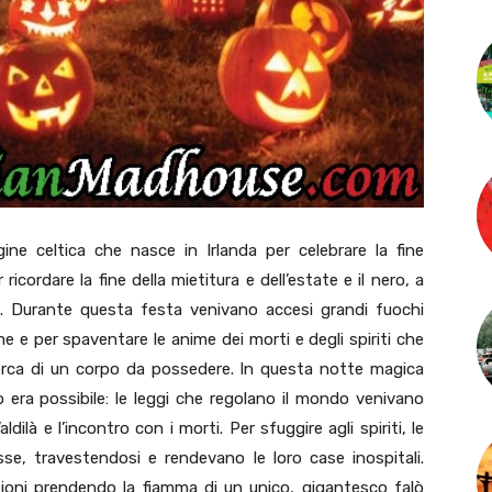
ine celtica che nasce in Irlanda per celebrare la fine
r ricordare la fine della mietitura e dell’estate e il nero, a
no. Durante questa festa venivano accesi grandi fuochi
ame e per spaventare le anime dei morti e degli spiriti che
cerca di un corpo da possedere. In questa notte magica
 era possibile: le leggi che regolano il mondo venivano
ilà e l’incontro con i morti. Per sfuggire agli spiriti, le
e, travestendosi e rendevano le loro case inospitali.
zioni prendendo la fiamma di un unico, gigantesco falò