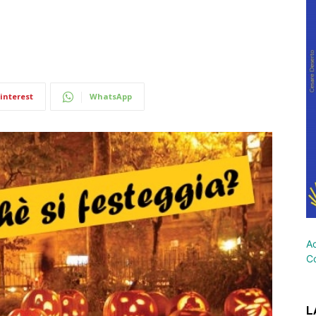
interest
WhatsApp
Ac
Co
L