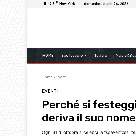
C
19.6
New York
domenica, Luglio 26, 2026
HOME
Spettacolo
Teatro
Music&Bo
Home
Eventi
EVENTI
Perché si festegg
deriva il suo nome
Ogni 31 di ottobre si celebra la “spaventosa” f