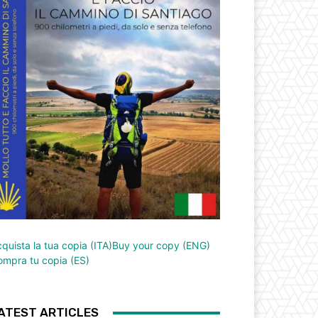
quista la tua copia (ITA)
Buy your copy (ENG)
mpra tu copia (ES)
ATEST ARTICLES