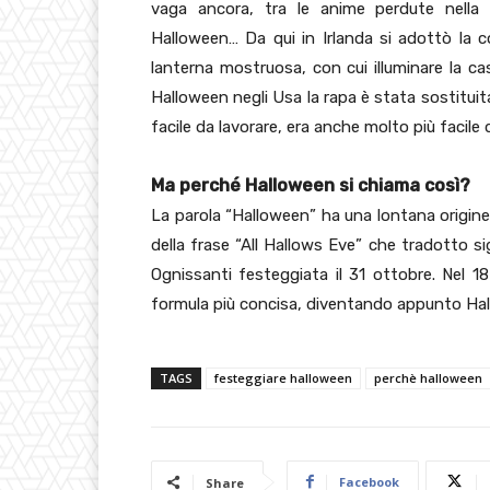
vaga ancora, tra le anime perdute nella 
Halloween… Da qui in Irlanda si adottò la c
lanterna mostruosa, con cui illuminare la ca
Halloween negli Usa la rapa è stata sostituita
facile da lavorare, era anche molto più facile d
Ma perché Halloween si chiama così?
La parola “Halloween” ha una lontana origin
della frase “All Hallows Eve” che tradotto sign
Ognissanti festeggiata il 31 ottobre. Nel 18
formula più concisa, diventando appunto Ha
TAGS
festeggiare halloween
perchè halloween
Facebook
Share