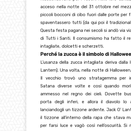
acceso nella notte del 31 ottobre nel mezzo
piccoli bocconi di cibo fuori dalle porte per f
spaventassero tutti (da qui poi il tradizio
Questa festa pagana nei secoli si andò via vi
di Tutti i Santi. Il consumismo ha fatto il 
intagliate, dolcetti e scherzetti.
Perché la zucca è il simbolo di Hallowe
L’usanza della zucca intagliata deriva dalla
Lantern). Una volta, nella notte di Halloween
Il vecchio trovò uno stratagemma per i
Satana diverse volte e così quando mor
ammesso nel regno dei cieli. Dovette bus
porta degli inferi, e allora il diavolo lo 
lanciandogli un tizzone ardente. Jack O’ Lan
il tizzone all’interno della rapa che stava 
per farsi luce e vagò così nell’oscurità. Si 