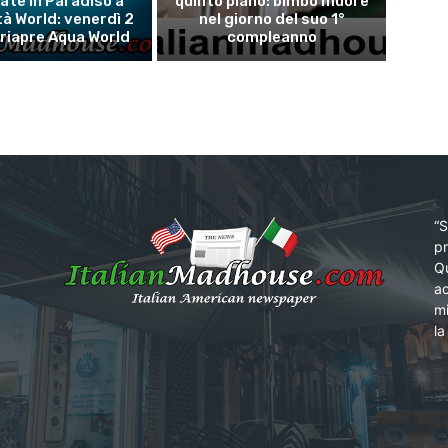
ate in Paradiso a
quinto piano: bimbo muore
tà World: venerdì 2
nel giorno del suo 1°
riapre Aqua World
compleanno
“S
pr
Qu
ac
mi
la