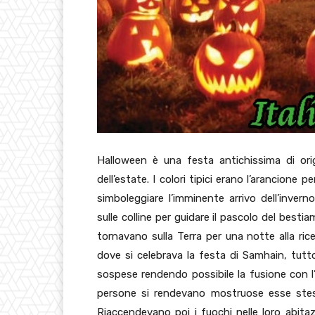
Halloween è una festa antichissima di orig
dell’estate. I colori tipici erano l’arancione pe
simboleggiare l’imminente arrivo dell’inver
sulle colline per guidare il pascolo del besti
tornavano sulla Terra per una notte alla ri
dove si celebrava la festa di Samhain, tutto
sospese rendendo possibile la fusione con l’ald
persone si rendevano mostruose esse stess
Riaccendevano poi i fuochi nelle loro abita