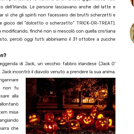
 dell’Irlanda. Le persone lasciavano anche del latte e
ar sì che gli spiriti non facessero dei brutti scherzetti e
nale gioco del “dolcetto o scherzetto” TRICK-OR-TREAT).
a modificando, finché non si mescolò con quella cristiana
resto, perciò oggi tutti abbiniamo il 31 ottobre a zucche
en?
 leggenda di Jack, un vecchio fabbro irlandese (Jack O’
, Jack incontrò il diavolo venuto a prendere la sua anima.
ngannare
ì non fu
sare alla
allontanò
tern mise
mangiando
narra che