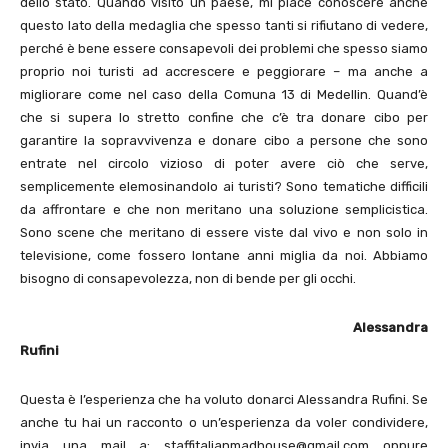
dello stato. Quando visito un paese, mi piace conoscere anche
questo lato della medaglia che spesso tanti si rifiutano di vedere,
perché è bene essere consapevoli dei problemi che spesso siamo
proprio noi turisti ad accrescere e peggiorare – ma anche a
migliorare come nel caso della Comuna 13 di Medellin. Quand’è
che si supera lo stretto confine che c’è tra donare cibo per
garantire la sopravvivenza e donare cibo a persone che sono
entrate nel circolo vizioso di poter avere ciò che serve,
semplicemente elemosinandolo ai turisti? Sono tematiche difficili
da affrontare e che non meritano una soluzione semplicistica.
Sono scene che meritano di essere viste dal vivo e non solo in
televisione, come fossero lontane anni miglia da noi. Abbiamo
bisogno di consapevolezza, non di bende per gli occhi.
Alessandra
Rufini
Questa è l’esperienza che ha voluto donarci Alessandra Rufini. Se
anche tu hai un racconto o un’esperienza da voler condividere,
invia una mail a: staffitalianmadhouse@gmail.com oppure