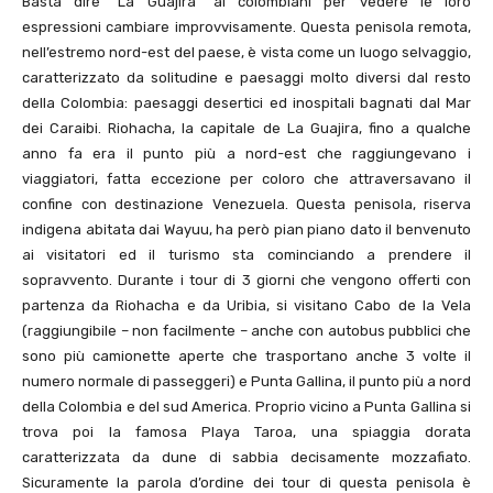
Basta dire “La Guajira” ai colombiani per vedere le loro
espressioni cambiare improvvisamente. Questa penisola remota,
nell’estremo nord-est del paese, è vista come un luogo selvaggio,
caratterizzato da solitudine e paesaggi molto diversi dal resto
della Colombia: paesaggi desertici ed inospitali bagnati dal Mar
dei Caraibi. Riohacha, la capitale de La Guajira, fino a qualche
anno fa era il punto più a nord-est che raggiungevano i
viaggiatori, fatta eccezione per coloro che attraversavano il
confine con destinazione Venezuela. Questa penisola, riserva
indigena abitata dai Wayuu, ha però pian piano dato il benvenuto
ai visitatori ed il turismo sta cominciando a prendere il
sopravvento. Durante i tour di 3 giorni che vengono offerti con
partenza da Riohacha e da Uribia, si visitano Cabo de la Vela
(raggiungibile – non facilmente – anche con autobus pubblici che
sono più camionette aperte che trasportano anche 3 volte il
numero normale di passeggeri) e Punta Gallina, il punto più a nord
della Colombia e del sud America. Proprio vicino a Punta Gallina si
trova poi la famosa Playa Taroa, una spiaggia dorata
caratterizzata da dune di sabbia decisamente mozzafiato.
Sicuramente la parola d’ordine dei tour di questa penisola è