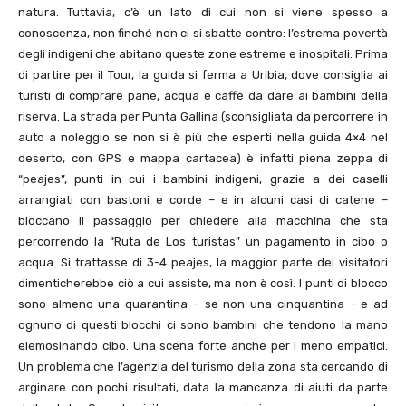
natura. Tuttavia, c’è un lato di cui non si viene spesso a
conoscenza, non finché non ci si sbatte contro: l’estrema povertà
degli indigeni che abitano queste zone estreme e inospitali. Prima
di partire per il Tour, la guida si ferma a Uribia, dove consiglia ai
turisti di comprare pane, acqua e caffè da dare ai bambini della
riserva. La strada per Punta Gallina (sconsigliata da percorrere in
auto a noleggio se non si è più che esperti nella guida 4×4 nel
deserto, con GPS e mappa cartacea) è infatti piena zeppa di
“peajes”, punti in cui i bambini indigeni, grazie a dei caselli
arrangiati con bastoni e corde – e in alcuni casi di catene –
bloccano il passaggio per chiedere alla macchina che sta
percorrendo la “Ruta de Los turistas” un pagamento in cibo o
acqua. Si trattasse di 3-4 peajes, la maggior parte dei visitatori
dimenticherebbe ciò a cui assiste, ma non è così. I punti di blocco
sono almeno una quarantina – se non una cinquantina – e ad
ognuno di questi blocchi ci sono bambini che tendono la mano
elemosinando cibo. Una scena forte anche per i meno empatici.
Un problema che l’agenzia del turismo della zona sta cercando di
arginare con pochi risultati, data la mancanza di aiuti da parte