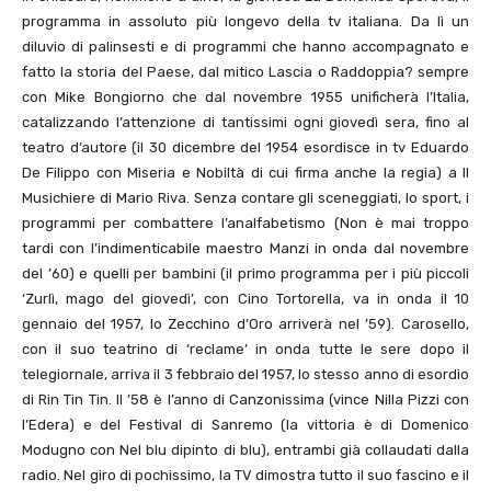
programma in assoluto più longevo della tv italiana. Da lì un
diluvio di palinsesti e di programmi che hanno accompagnato e
fatto la storia del Paese, dal mitico Lascia o Raddoppia? sempre
con Mike Bongiorno che dal novembre 1955 unificherà l’Italia,
catalizzando l’attenzione di tantissimi ogni giovedì sera, fino al
teatro d’autore (il 30 dicembre del 1954 esordisce in tv Eduardo
De Filippo con Miseria e Nobiltà di cui firma anche la regia) a Il
Musichiere di Mario Riva. Senza contare gli sceneggiati, lo sport, i
programmi per combattere l’analfabetismo (Non è mai troppo
tardi con l’indimenticabile maestro Manzi in onda dal novembre
del ’60) e quelli per bambini (il primo programma per i più piccoli
‘Zurlì, mago del giovedì’, con Cino Tortorella, va in onda il 10
gennaio del 1957, lo Zecchino d’Oro arriverà nel ’59). Carosello,
con il suo teatrino di ‘reclame’ in onda tutte le sere dopo il
telegiornale, arriva il 3 febbraio del 1957, lo stesso anno di esordio
di Rin Tin Tin. Il ’58 è l’anno di Canzonissima (vince Nilla Pizzi con
l’Edera) e del Festival di Sanremo (la vittoria è di Domenico
Modugno con Nel blu dipinto di blu), entrambi già collaudati dalla
radio. Nel giro di pochissimo, la TV dimostra tutto il suo fascino e il