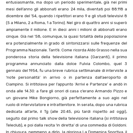
entusiasmante, ma dopo un periodo sperimentale, già nei primi
mesi dell’anno gli abbonati erano 24 mila, diventati poi 88.118 a
dicembre del ’54, quando i ripetitori erano 9 e gli studi televisivi 8
(5 a Milano, 2 a Roma, 1 a Torino). Nel giro di quattro anni si superò
ampiamente il milione. E in dieci anni i milioni di abbonati erano
cinque. Già nel ’58, comunque, la quasi totalità della popolazione
era potenzialmente in grado di sintonizzarsi sulle frequenze del
Programma Nazionale. Tant’è. Come ricorda Aldo Grasso nella sua
ponderosa storia della televisione italiana (Garzanti), il primo
programma annunciato dalla dolce Fulvia Colombo, quel 3
gennaio del 1954, fu una breve rubrica settimanale di interviste a
‘note personalità’ in arrivo o in partenza dall’aeroporto di
Ciampino. Si intitolava per l’appunto ‘Arrivi e Partenze’ e andò in
onda alle 14.30: a fare gli onori di casa c’erano Armando Pizzo e
un giovane Mike Bongiorno, già perfettamente a suo agio nel
ruolo di intervistatore e intrattenitore. In serata, dopo una rubrica
dedicata all’arte, il Tg (alle 20.45, più tardi rispetto ad oggi),
seguito dal primo talk show della televisione italiana (si intitolava
Teleclub), e poi dalla recita ‘in diretta’ di una commedia di Goldoni.
In chiusura, nemmeno a dirlo, la gloriosa La Domenica Sportiva, il