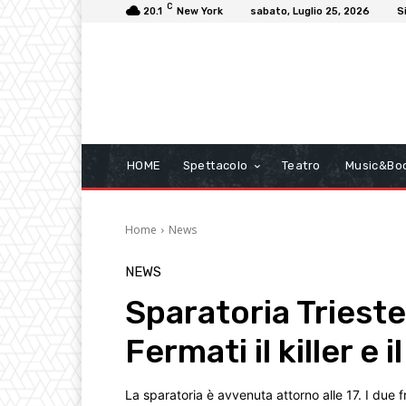
C
20.1
New York
sabato, Luglio 25, 2026
S
HOME
Spettacolo
Teatro
Music&Bo
Home
News
NEWS
Sparatoria Trieste:
Fermati il killer e i
La sparatoria è avvenuta attorno alle 17. I due f