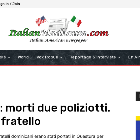
ign in / Join
oks
World
Vox Populi
Reportage & Interviste
On Ai
 morti due poliziotti.
l fratello
ratelli dominicani erano stati portati in Questura per