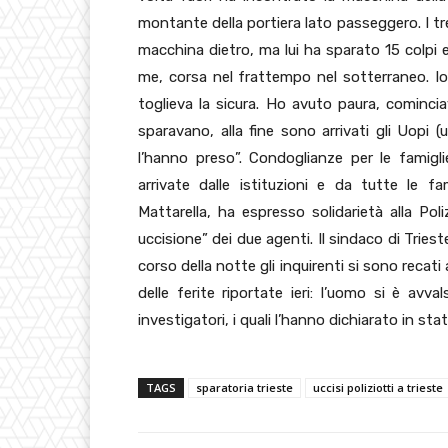
montante della portiera lato passeggero. I tre
macchina dietro, ma lui ha sparato 15 colpi e,
me, corsa nel frattempo nel sotterraneo. Io 
toglieva la sicura. Ho avuto paura, comincia
sparavano, alla fine sono arrivati gli Uopi 
l’hanno preso”. Condoglianze per le famigli
arrivate dalle istituzioni e da tutte le fam
Mattarella, ha espresso solidarietà alla Poli
uccisione” dei due agenti. Il sindaco di Tries
corso della notte gli inquirenti si sono recati
delle ferite riportate ieri: l’uomo si è avv
investigatori, i quali l’hanno dichiarato in sta
TAGS
sparatoria trieste
uccisi poliziotti a trieste