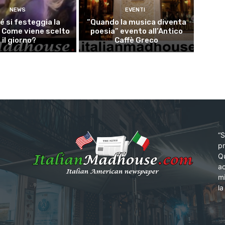
NEWS
EVENTI
é si festeggia la
“Quando la musica diventa
 Come viene scelto
poesia” evento all’Antico
il giorno?
Caffè Greco
“S
pr
Qu
ac
mi
la