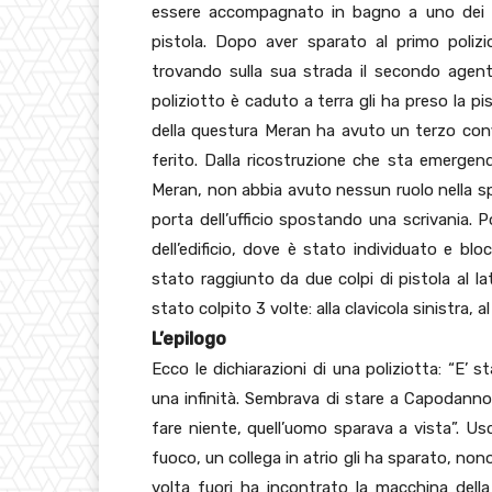
essere accompagnato in bagno a uno dei due
pistola. Dopo aver sparato al primo polizi
trovando sulla sua strada il secondo agent
poliziotto è caduto a terra gli ha preso la pi
della questura Meran ha avuto un terzo confl
ferito. Dalla ricostruzione che sta emergend
Meran, non abbia avuto nessun ruolo nella sp
porta dell’ufficio spostando una scrivania. 
dell’edificio, dove è stato individuato e bl
stato raggiunto da due colpi di pistola al 
stato colpito 3 volte: alla clavicola sinistra, al
L’epilogo
Ecco le dichiarazioni di una poliziotta: “E’ 
una infinità. Sembrava di stare a Capodanno
fare niente, quell’uomo sparava a vista”. Usc
fuoco, un collega in atrio gli ha sparato, no
volta fuori ha incontrato la macchina dell