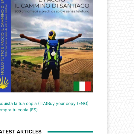
quista la tua copia (ITA)
Buy your copy (ENG)
mpra tu copia (ES)
ATEST ARTICLES