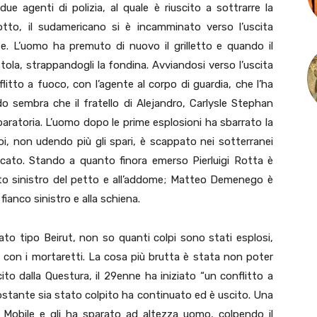
 agenti di polizia, al quale è riuscito a sottrarre la
otto, il sudamericano si è incamminato verso l’uscita
e. L’uomo ha premuto di nuovo il grilletto e quando il
stola, strappandogli la fondina. Avviandosi verso l’uscita
itto a fuoco, con l’agente al corpo di guardia, che l’ha
o sembra che il fratello di Alejandro, Carlysle Stephan
aratoria. L’uomo dopo le prime esplosioni ha sbarrato la
Poi, non udendo più gli spari, è scappato nei sotterranei
occato. Stando a quanto finora emerso Pierluigi Rotta è
lato sinistro del petto e all’addome; Matteo Demenego è
 fianco sinistro e alla schiena.
stato tipo Beirut, non so quanti colpi sono stati esplosi,
 con i mortaretti. La cosa più brutta è stata non poter
ito dalla Questura, il 29enne ha iniziato “un conflitto a
nostante sia stato colpito ha continuato ed è uscito. Una
a Mobile e gli ha sparato ad altezza uomo, colpendo il