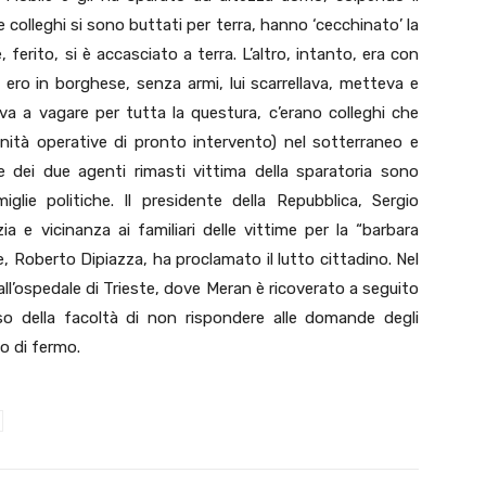
 colleghi si sono buttati per terra, hanno ‘cecchinato’ la
 ferito, si è accasciato a terra. L’altro, intanto, era con
ero in borghese, senza armi, lui scarrellava, metteva e
va a vagare per tutta la questura, c’erano colleghi che
(unità operative di pronto intervento) nel sotterraneo e
e dei due agenti rimasti vittima della sparatoria sono
iglie politiche. Il presidente della Repubblica, Sergio
zia e vicinanza ai familiari delle vittime per la “barbara
te, Roberto Dipiazza, ha proclamato il lutto cittadino. Nel
 all’ospedale di Trieste, dove Meran è ricoverato a seguito
also della facoltà di non rispondere alle domande degli
to di fermo.