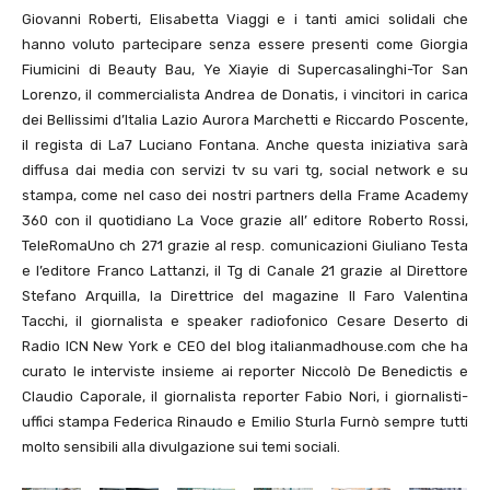
Giovanni Roberti, Elisabetta Viaggi e i tanti amici solidali che
hanno voluto partecipare senza essere presenti come Giorgia
Fiumicini di Beauty Bau, Ye Xiayie di Supercasalinghi-Tor San
Lorenzo, il commercialista Andrea de Donatis, i vincitori in carica
dei Bellissimi d’Italia Lazio Aurora Marchetti e Riccardo Poscente,
il regista di La7 Luciano Fontana. Anche questa iniziativa sarà
diffusa dai media con servizi tv su vari tg, social network e su
stampa, come nel caso dei nostri partners della Frame Academy
360 con il quotidiano La Voce grazie all’ editore Roberto Rossi,
TeleRomaUno ch 271 grazie al resp. comunicazioni Giuliano Testa
e l’editore Franco Lattanzi, il Tg di Canale 21 grazie al Direttore
Stefano Arquilla, la Direttrice del magazine Il Faro Valentina
Tacchi, il giornalista e speaker radiofonico Cesare Deserto di
Radio ICN New York e CEO del blog italianmadhouse.com che ha
curato le interviste insieme ai reporter Niccolò De Benedictis e
Claudio Caporale, il giornalista reporter Fabio Nori, i giornalisti-
uffici stampa Federica Rinaudo e Emilio Sturla Furnò sempre tutti
molto sensibili alla divulgazione sui temi sociali.