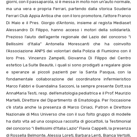
giorni, con il passaparola, si è messa in moto non un’auto normale,
ma una vera e propria Ferrari, partendo dalla storica Scuderia
Ferrari Club Appia Antica che con il loro promotore, l’attore Franco
Di Maio e il Pres. Giorgio d’Antonio, insieme al regista Mediaset
Alessandro Di Filippo, hanno acceso i motori della solidarietà.
Prezioso l’aiuto dell’agente regionale del Lazio del concorso “i
Bellissimi d’Italia” Antonella Morescanti che ha coinvolto
l’Associazione ANPS dei volontari della Polizia di Fiumicino con il
loro Pres. Vincenzo Zampelli, Giovanna Di Filippo del Centro
estetico La Suite Beautè, i quali si sono prodigati a regalare gioie
e speranze ai piccoli pazienti per la Santa Pasqua, con la
fondamentale collaborazione del coordinatore infermieristico
Marco Fabbri e Guendalina Sacconi, la sempre presente Dott.ssa
AnnaMaria Testi, resp. dell’ematologia pediatrica e il Prof. Maurizio
Martelli, Direttore del Dipartimento di Ematologia. Per l’occasione
c’è stata anche la presenza di Marco Ciriaci, Patron e Direttore
Nazionale di Miss Universo che con il suo folto gruppo di modelle
ha dato vita ad una cospicua raccolta di giocattoli, la Testimonial
del concorso “i Bellissimi d’Italia Lazio” Flavia Cappelli, la presenza
di Rossella Belmonte, Alessia Loreti, Barbara Lenti, Bianca Vertolli,