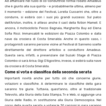
Ad affiancare nel ruolo di co-conduttrice l’ormai rodato Amadeus
che è giunto alla sua quinta – e probabilmente ultima, almeno per
il momento – edizione del Festival, Lorella Cuccarini che, oltre a
condurre, si esibirà con i suoi più grandi successi. Sul palco
dell’Ariston, inoltre, è atteso anche il cast della fiction Mameli. E
ancora, il motociclista Pecco Bagnaia, Margherita Buy ed Elena
Sofia Ricci. Immancabili le esibizioni da Piazza Colombo e dalla
nave da crociera di Costa Smeralda. Anche in questo caso, i
protagonisti saranno persone vicine al Festival di Sanremo scelte
direttamente del direttore artistico e conduttore Amadeus.
Questa sera, infatti, a presenziare dal Suzuki Stage di Piazza
Colombo ci sarà Arisa; Gigi D’Agostino, invece, si esibirà sulla nave
da crociera di Costa Smeralda.
Come si vota e classifica della seconda serata
Importanti novità anche per tutto ciò che concerne giurie,
votazioni e classifiche. A determinare le classifiche della gara
saranno tre giurie. Tuttavia, quest’anno, oltre al tradizionale
Televoto, alla Giuria della Sala Stampa, Tv e Web, si aggiunge una
Giuria delle Radio, in sostituzione alla Giuria Demoscopica. Nel
corso della quarta serata a votare le 30 canzoni in gara saranno