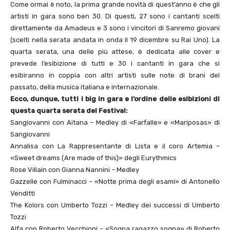
Come ormai è noto, la prima grande novità di quest’anno è che gli
artisti in gara sono ben 30. Di questi, 27 sono i cantanti scelti
direttamente da Amadeus e 3 sono i vincitori di Sanremo giovani
(scelti nella serata andata in onda il 19 dicembre su Rai Uno). La
quarta serata, una delle più attese, è dedicata alle cover e
prevede l’esibizione di tutti e 30 i cantanti in gara che si
esibiranno in coppia con altri artisti sulle note di brani del
passato, della musica italiana e internazionale.
Ecco, dunque, tutti i big in gara e l’ordine delle esibizioni di
questa quarta serata del Festival:
Sangiovanni con Aitana – Medley di «Farfalle» e «Mariposas» di
Sangiovanni
Annalisa con La Rappresentante di Lista e il coro Artemia –
«Sweet dreams (Are made of this)» degli Eurythmics
Rose Villain con Gianna Nannini – Medley
Gazzelle con Fulminacci – «Notte prima degli esami» di Antonello
Venditti
The Kolors con Umberto Tozzi – Medley dei successi di Umberto
Tozzi
Alfa con Roberto Vecchioni – «Sogna ragazzo sogna» di Roberto