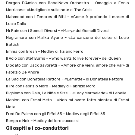
Dargen D’Amico con BabelNova Orchestra – Omaggio a Ennio
Morricone: «Modigliani» sulle note di The Crisis
Mahmood con i Tenores di Bitti – «Come è profondo il mare» di
Lucio Dalla
Mr.Rain con i Gemelli Diversi – «Mary» dei Gemelli Diversi
Negramaro con Malika Ayane – «La canzone del sole» di Lucio
Battisti
Emma con Bresh – Medley di Tiziano Ferro
Il Volo con Stef Burns – «Who wants to live forever» dei Queen
Diodato con Jack Savoretti – «Amore che vieni, amore che vai» di
Fabrizio De André
La Sad con Donatella Rettore – «Lamette» di Donatella Rettore
Il Tre con Fabrizio Moro – Medley di Fabrizio Moro
BigMama con Gaia, La Niña e Sissi – «Lady Marmalade» di Labelle
Maninni con Ermal Meta – «Non mi avete fatto niente» di Ermal
Meta
Fred De Palma con gli Eiffel 65 – Medley degli Eiffel 65
Renga e Nek – Medley dei loro successi
Gli ospiti e i co-conduttori