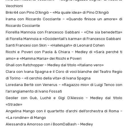
Vecchioni
Bnkr44 con Pino D’Angiò – «Ma quale idea» di Pino D’Angiò
Irama con Riccardo Cocciante – «Quando finisce un amore» di
Riccardo Cocciante
Fiorellla Mannoia con Francesco Gabbani – «Che sia benedetta»
di Fiorella Mannoia e «Occidentali’s karma» di Francesco Gabbani
Santi Francesi con Skin – «Hallelujah» di Leonard Cohen
Ricchi e Poveri con Paola & Chiara – Medley di «Sarà perché ti
amo» e «Mamma Maria» dei Ricchi e Poveri
Ghali con Ratchopper – Medley dal titolo «Italiano vero»
Clara con Ivana Spagna e il Coro di voci bianche del Teatro Regio
di Torino – «Il cerchio della vita» di Ivana Spagna
Loredana Bertè con Venerus – «Ragazzo mio» di Luigi Tenco con
l’arrangiamento di Ivano Fossati
Geolier con Guè, Luchè e Gigi D’Alessio – Medley dal titolo
«Strade»
Angelina Mango con il quartetto d’archi dell’orchestra di Roma –
«La rondine» di Mango
Alessandra Amoroso con i BoomDaBash – Medley