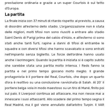
prestazione ordinaria e grazie a un super Courtois è sul tetto
d’Europa.
La partita
La finale inizia con 37 minuti di ritardo rispetto al previsto, a causa
di disordini all’esterno dello stadio. L’organizzazione non è stata
delle migliori, molti tifosi non sono riusciti a entrare allo stadio
Saint Denis di Parigi prima del calcio d’inizio, e all’esterno ci sono
stati anche tanti furti, rapine a danni di tifosi di entrambe le
squadre e con diversi tifosi che hanno scavalcato e sono entrati
nell’impianto senza biglietto. Le forze dell’ordine hanno usato
anche i lacrimogeni. Quando la partita è iniziata si è capito subito
che sarebbe stata una partita molto intensa. I Reds fanno la
partita e nel primo tempo giocano molto meglio. Il grande
protagonista è il portiere del Real, Courtois, che dopo un quarto
d’ora è reattivo su una conclusione ravvicinata di Salah. Al 20′ il
portiere belga vola in modo maestoso su un tiro di Mané, finito poi
sul palo. Il Liverpool continua ad attaccare, ma non riesce mai a
innescare i suoi attaccanti. Allo scadere del primo tempo segna il
Real Madrid, ma il gol viene annullato dall’arbitro Turpin. Il VAR