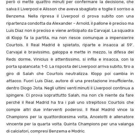
però ci mette quattro minuti per confermare la decisione, che
salva il Liverpool e Alisson che aveva sbagliato e toglie il sorriso a
Benzema. Nella ripresa il Liverpool ci prova subito con una
ripartenza condotta da Alexander – Arnold, il pallone è preciso ma
Luis Diaz non è preciso e viene anticipato da Carvajal. La squadra
di Klopp fa la partita, ma non riesce comunque a impensierire
Courtois. Il Real Madrid è spietato, riparte e insacca al 59′.
Carvajal è bravissimo, galoppa e mette in mezzo, la difesa dei
Reds dorme, Vinicius è attentissimo, si infila e insacca, con la
porta spalancata: 1-0. La risposta del Liverpool arriva subito, tiro a
giro di Salah che Courtois neutralizza. Klopp poi cambia in
attacco. Fuori Luis Diaz, autore di una prestazione insufficiente,
dentro Diogo Jota. Negli ultimi venti minuti il Liverpool continua a
spingere. Ci prova soprattutto Salah, ma non c’è niente da fare
perché il Real Madrid ha tra i pali uno strepitoso Courtois che
compie altri due interventi poderosi. Il Real Madrid vince la
Champions per la quattordicesima volta, Ancelotti è allenatore
vincente per la quarta volta. Quinta Champions per una valanga
di calciatori, compresi Benzema e Modric.