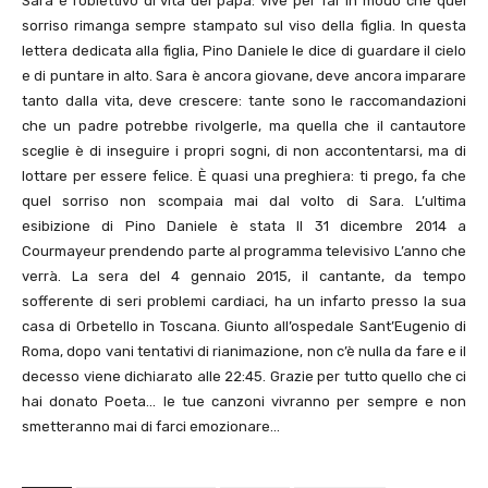
Sara è l’obiettivo di vita del papà: vive per far in modo che quel
sorriso rimanga sempre stampato sul viso della figlia. In questa
lettera dedicata alla figlia, Pino Daniele le dice di guardare il cielo
e di puntare in alto. Sara è ancora giovane, deve ancora imparare
tanto dalla vita, deve crescere: tante sono le raccomandazioni
che un padre potrebbe rivolgerle, ma quella che il cantautore
sceglie è di inseguire i propri sogni, di non accontentarsi, ma di
lottare per essere felice. È quasi una preghiera: ti prego, fa che
quel sorriso non scompaia mai dal volto di Sara. L’ultima
esibizione di Pino Daniele è stata Il 31 dicembre 2014 a
Courmayeur prendendo parte al programma televisivo L’anno che
verrà. La sera del 4 gennaio 2015, il cantante, da tempo
sofferente di seri problemi cardiaci, ha un infarto presso la sua
casa di Orbetello in Toscana. Giunto all’ospedale Sant’Eugenio di
Roma, dopo vani tentativi di rianimazione, non c’è nulla da fare e il
decesso viene dichiarato alle 22:45. Grazie per tutto quello che ci
hai donato Poeta… le tue canzoni vivranno per sempre e non
smetteranno mai di farci emozionare…