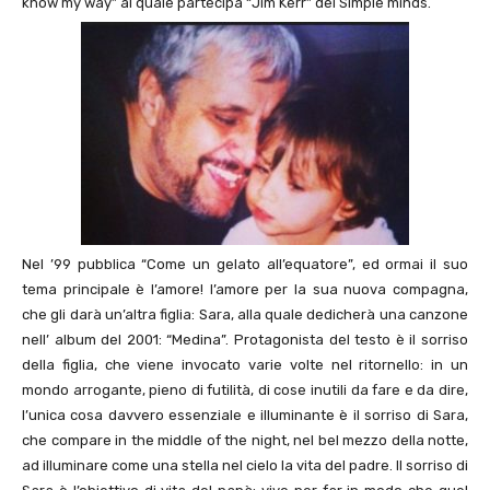
know my way” al quale partecipa “Jim Kerr” dei Simple minds.
Nel ’99 pubblica “Come un gelato all’equatore”, ed ormai il suo
tema principale è l’amore! l’amore per la sua nuova compagna,
che gli darà un’altra figlia: Sara, alla quale dedicherà una canzone
nell’ album del 2001: “Medina”. Protagonista del testo è il sorriso
della figlia, che viene invocato varie volte nel ritornello: in un
mondo arrogante, pieno di futilità, di cose inutili da fare e da dire,
l’unica cosa davvero essenziale e illuminante è il sorriso di Sara,
che compare in the middle of the night, nel bel mezzo della notte,
ad illuminare come una stella nel cielo la vita del padre. Il sorriso di