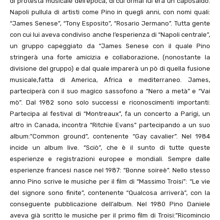
di protesta musicale dell’epoca, di cui ormai lui era un caposaldo.
Napoli pullula di artisti come Pino in quegli anni, con nomi quali:
“James Senese”, “Tony Esposito”, “Rosario Jermano”. Tutta gente
con cui lui aveva condiviso anche l’esperienza di “Napoli centrale”,
un gruppo capeggiato da “James Senese con il quale Pino
stringerà una forte amicizia e collaborazione, (nonostante la
divisione del gruppo) e dal quale imparerà un pò di quella fusione
musicale,fatta di America, Africa e mediterraneo. James,
parteciperà con il suo magico sassofono a “Nero a metà” e “Vai
mò”. Dal 1982 sono solo successi e riconoscimenti importanti:
Partecipa al festival di “Montreaux”, fa un concerto a Parigi, un
altro in Canada, incontra “Ritchie Evans” partecipando a un suo
album:”Common ground”, contenente “Gay cavalier”. Nel 1984
incide un album live. “Sciò”, che è il sunto di tutte queste
esperienze e registrazioni europee e mondiali. Sempre dalle
esperienze francesi nasce nel 1987: “Bonne soireè”. Nello stesso
anno Pino scrive le musiche per il film di “Massimo Troisi”: “Le vie
del signore sono finite”, contenente “Qualcosa arriverà”, con la
conseguente pubblicazione dell’album. Nel 1980 Pino Daniele
aveva già scritto le musiche per il primo film di Troisi:”Ricomincio