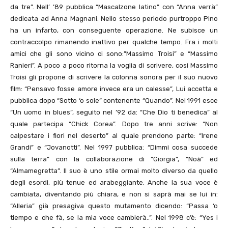
da tre”. Nell’ ’89 pubblica “Mascalzone latino” con “Anna verrà”
dedicata ad Anna Magnani. Nello stesso periodo purtroppo Pino
ha un infarto, con conseguente operazione. Ne subisce un
contraccolpo rimanendo inattivo per qualche tempo. Fra i molti
amici che gli sono vicino ci sono:”Massimo Troisi” e “Massimo
Ranieri”. A poco a poco ritorna la voglia di scrivere, cosi Massimo
Troisi gli propone di scrivere la colonna sonora per il suo nuovo
film: “Pensavo fosse amore invece era un calesse”, Lui accetta e
pubblica dopo “Sotto ‘o sole” contenente “Quando”. Nel 1991 esce
“Un uomo in blues”, seguito nel ’92 da: “Che Dio ti benedica” al
quale partecipa “Chick Corea”. Dopo tre anni scrive: “Non
calpestare i fiori nel deserto” al quale prendono parte: “Irene
Grandi” e “Jovanotti”. Nel 1997 pubblica: “Dimmi cosa succede
sulla terra” con la collaborazione di “Giorgia”, “Noà” ed
“Almamegretta”. Il suo è uno stile ormai molto diverso da quello
degli esordi, più tenue ed arabeggiante. Anche la sua voce è
cambiata, diventando più chiara, e non si saprà mai se lui in:
“Alleria” già presagiva questo mutamento dicendo: “Passa ‘o
tiempo e che fà, se la mia voce cambierà..”. Nel 1998 c’è: “Yes i