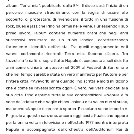
album: “Terra mia”, pubblicato dalla EMI. Il disco sarà l’inizio di un
percorso musicale straordinario, con la voglia di uscire allo
scoperto, di protestare, di rivendicare, il tutto in una fusione di
rock, blues e jazz che Pino ha ormai nelle vene. Pur essendo il suo
primo lavoro, l’album contiene numerosi brani che negli anni
successivi assursero ad un ruolo iconico, caratterizzando
fortemente l’identità dell’artista. Tra quelli maggiormente noti
vanno certamente ricordati Terra mia, Suonno d’ajere, ‘Na
tazzulella ‘e cafè, e soprattutto Napule è, composta a soli diciotto
anni come dichiarò lui stesso nel 2009 al Festival di Sanremo e
che nel tempo sarebbe stata un vero manifesto per l’autore e per
l’intera città: «Avevo 18 anni quando l’ho scritta e molti mi dicono
che è come se l’avessi scritta oggi». È vero, nei versi dedicati alla
sua città, Pino esprime tutte le sue contraddizioni: «Napule è ’a
voce de’ criature che saglie chianu chianu e tu sai ca nun si sulo»,
ma anche «Napule è ’na carta sporca. E nisciuno se ne importa ».
E’ grazie a questa canzone, ancora oggi così attuale, che appare
per la prima volta in televisione nell’estate 1977 mentre interpreta
Napule è accompagnato dall’orchestra dell’Auditorium Rai di