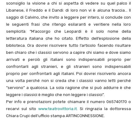
sconsiglio la visione a chi si aspetta di vedere su quel palco il
Libanese, il Freddo e il Dandi: di loro non vi è alcuna traccia… Il
saggio di Calvino, che invito a leggere per intero, si conclude con
le seguenti frasi che ritengo esilaranti e veritiere nella loro
semplicità: “M’accorgo che Leopardi è il solo nome della
letteratura italiana che ho citato. Effetto dell’esplosione della
biblioteca. Ora dovrei riscrivere tutto l’articolo facendo risultare
ben chiaro che i classici servono a capire chi siamo e dove siamo
arrivati e perciò gli italiani sono indispensabili proprio per
confrontarli agli stranieri, e gli stranieri sono indispensabili
proprio per confrontarli agli italiani. Poi dovrei riscriverlo ancora
una volta perché non si creda che i classici vanno letti perché
“servono” a qualcosa. La sola ragione che si può addurre è che
leggere i classici è meglio che non leggere i classici”.
Per info e prenotazioni potete chiamare il numero 065740170 o
recarvi sul sito
www.teatrovittoria.it.
Si ringrazia la dottoressa
Chiara Crupi dell’ufficio stampa ARTINCONNESSIONE.