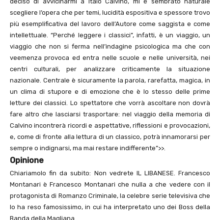
deciso di avvicinarmi a Italo Calvino, mi è sembrato naturale
scegliere l’opera che per temi, lucidità espositiva e spessore trovo
più esemplificativa del lavoro dell’Autore come saggista e come
intellettuale. “Perché leggere i classici”, infatti, è un viaggio, un
viaggio che non si ferma nell’indagine psicologica ma che con
veemenza provoca ed entra nelle scuole e nelle università, nei
centri culturali, per analizzare criticamente la situazione
nazionale. Centrale è sicuramente la parola, rarefatta, magica, in
un clima di stupore e di emozione che è lo stesso delle prime
letture dei classici. Lo spettatore che vorrà ascoltare non dovrà
fare altro che lasciarsi trasportare: nel viaggio della memoria di
Calvino incontrerà ricordi e aspettative, riflessioni e provocazioni,
e, come di fronte alla lettura di un classico, potrà innamorarsi per
sempre o indignarsi, ma mai restare indifferente”>>.
Opinione
Chiariamolo fin da subito: Non vedrete IL LIBANESE. Francesco
Montanari è Francesco Montanari che nulla a che vedere con il
protagonista di Romanzo Criminale, la celebre serie televisiva che
lo ha reso famosissimo, in cui ha interpretato uno dei Boss della
Banda della Magliana…