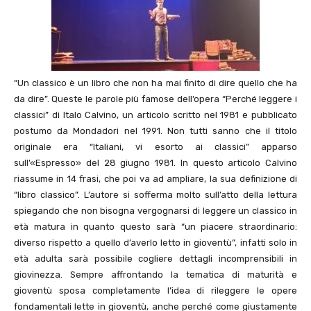
“Un classico è un libro che non ha mai finito di dire quello che ha
da dire”. Queste le parole più famose dell’opera “Perché leggere i
classici” di Italo Calvino, un articolo scritto nel 1981 e pubblicato
postumo da Mondadori nel 1991. Non tutti sanno che il titolo
originale era “Italiani, vi esorto ai classici” apparso
sull’«Espresso» del 28 giugno 1981. In questo articolo Calvino
riassume in 14 frasi, che poi va ad ampliare, la sua definizione di
“libro classico”. L’autore si sofferma molto sull’atto della lettura
spiegando che non bisogna vergognarsi di leggere un classico in
età matura in quanto questo sarà “un piacere straordinario:
diverso rispetto a quello d’averlo letto in gioventù”, infatti solo in
età adulta sarà possibile cogliere dettagli incomprensibili in
giovinezza. Sempre affrontando la tematica di maturità e
gioventù sposa completamente l’idea di rileggere le opere
fondamentali lette in gioventù, anche perché come giustamente