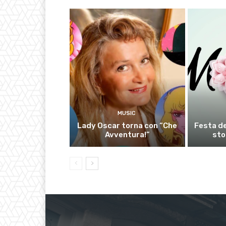
MUSIC
Lady Oscar torna con “Che
Festa de
Avventura!”
sto