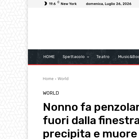
C
19.6
New York
domenica, Luglio 26, 2026
HOME
Spettacolo
Teatro
Music&Bo
Home
World
WORLD
Nonno fa penzolar
fuori dalla finestr
precipita e muore