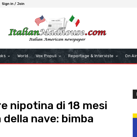
Sign in / Join
oks
World
Vox Populi
Reportage & Interviste
On Ai
e nipotina di 18 mesi
a della nave: bimba