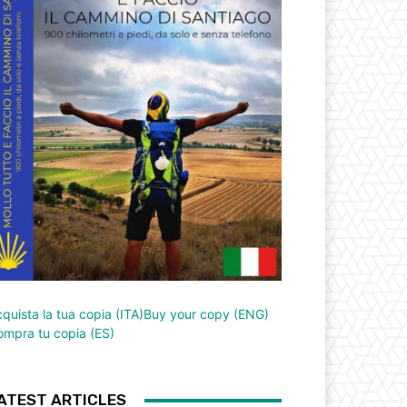
quista la tua copia (ITA)
Buy your copy (ENG)
mpra tu copia (ES)
ATEST ARTICLES