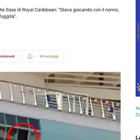
he Seas di Royal Caribbean: “Stava giocando con il nonno,
fuggita”.
interest
WhatsApp
Ac
Co
L