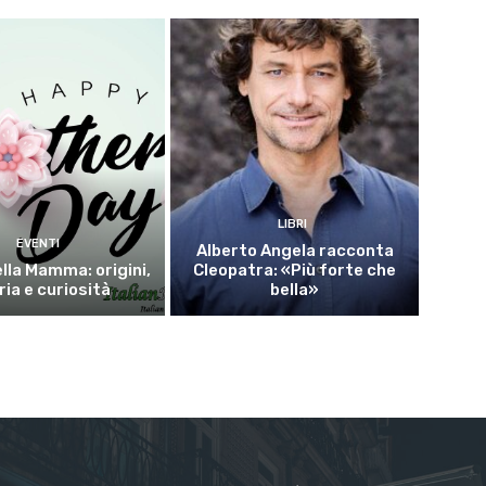
LIBRI
EVENTI
Alberto Angela racconta
lla Mamma: origini,
Cleopatra: «Più forte che
ria e curiosità
bella»