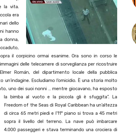
 la vita.
ccola era
nari dello
oni hanno
na donna,
accaduto,
pra il corpicino ormai esanime. Ora sono in corso le
e immagini delle telecamere di sorveglianza per ricostruire
 Elmer Román, del dipartimento locale della pubblica
ato un’indagine. Escludiamo l’omicidio. È una storia molto
unto, uno dei suoi nonni … mentre giocavano, ha esposto
la bimba al vuoto e la piccola gli è sfuggita”.
La
Freedom of the Seas di Royal Caribbean ha un’altezza
di circa 65 metri piedi e l’11° piano si trova a 45 metri
sopra il livello del terreno. La nave può imbarcare
4.000 passeggeri e stava terminando una crociera di