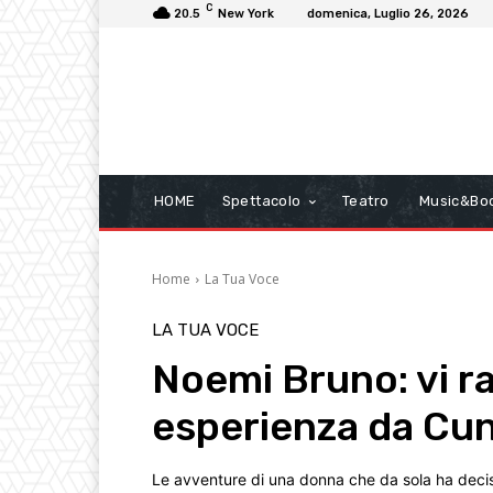
C
20.5
New York
domenica, Luglio 26, 2026
HOME
Spettacolo
Teatro
Music&Bo
Home
La Tua Voce
LA TUA VOCE
Noemi Bruno: vi r
esperienza da Cune
Le avventure di una donna che da sola ha deciso d