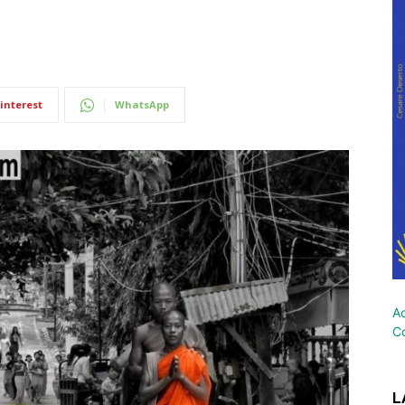
interest
WhatsApp
Ac
Co
L