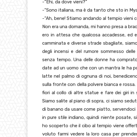
-“Ehi, da dove vieni?”
-“Sono italiana, ma è da tanto che sto in M
-“Ah, bene! Stiamo andando al tempio vieni c
Non era una domanda, mi hanno presa a bracce
ero in attesa che qualcosa accadesse, ed e
camminata e diverse strade sbagliate, siamo 
degli incensi e del rumore sommesso delle 
senza tempo. Una delle donne ha comprato c
date ad un uomo che con un mantra le ha pogg
latte nel palmo di ognuna di noi, benedicend
sulla fronte con della polvere bianca e rossa.
fiori al collo di altre statue e fare dei giri 
Siamo salite al piano di sopra, ci siamo sedu
di banano da usare come piatto, servendoci 
in pure stile indiano, quindi niente posate, 
ho scoperto che il cibo al tempio viene offer
voluto farmi vedere la loro casa per prende