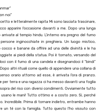
yanmar”
on noi”
tto e letteralmente rapita Mi sono lasciata trascinare,
cco apparire l’occasione davanti a me. Dopo una lunga
arrivate al tempio hindu. L’interno era pregno del fumo
persone inginocchiate in preghiera. Un luogo mistico,
occo e banane da offrire ad una delle divinità e le ha
iate ai piedi della statua. Poi è tornato, versando del
oci con il fumo di una candela e disegnandoci il “bindi”
 Dopo altri rituali come quello di appendere una collana di
in senso orario attorno ad esse, è arrivata l’ora di pranzo.
te per terra e una ragazza ci ha messo davanti una foglia
sopra del riso con diversi condimenti. Ovviamente tutto
si usano le mani! Tutto ottimo e a costo zero. Sì, perché
to. Incredibile. Prima di tornare indietro, entrambe hanno
re un té con la famiglia. Tutto questo l’ho vissuto con