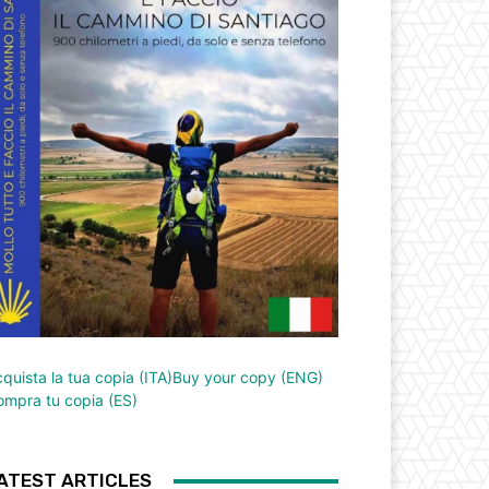
quista la tua copia (ITA)
Buy your copy (ENG)
mpra tu copia (ES)
ATEST ARTICLES