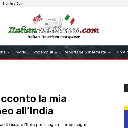
Sign in / Join
oks
World
Vox Populi
Reportage & Interviste
On Ai
acconto la mia
o all’India
i lasciare l'Italia per inseguire i propri sogni