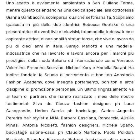
Uno scatto è ovviamente ambientato a San Giuliano Terme,
mentre questo calendario ha una dedica speciale: alla dottoressa
Gianna Gambaccini, scomparsa qualche settimana fa. Scopriamo
qualcosa in più delle due ideatrici: Rebecca Goetzke è una
presentatrice di eventi live e televisivi, fotomodella, indossatrice e
aspirante attrice, di nazionalità statunitense, che vive e lavora da
più di dieci anni in Italia. Sarajò Mariotti è una modella-
indossatrice che ha lavorato e lavora ancora per i marchi più
prestigiosi della moda italiana ed internazionale come Versace,
Valentino, Ermanno Scervino, Michael Kors e Mariella Burani. Ha
inoltre fondato la Scuola di portamento e bon-ton Anastacia
Fashion Academy, dove insegna portamento, bon-ton e altre
discipline di promozione personale. Un ultimo ringraziamento va
al team di partners che hanno realizzato i mesi delle nostre
testimonial: Silva de Cleuza fashion designer, ph Luca
Casagrande, Herlan Garcia ph backstage, Carlos Augusto
Pererira hair stylist e MUA; Barbara Basciana, Roncaccia, Ausilia
Minasi, Antonia Nicoletti, fashion designers, Michele Spanò,
backstage salone-casa, ph Claudio Martone, Paolo Polidori,
Pasquale Sciandra, Emanuela Petroni, backstage ph e riprese