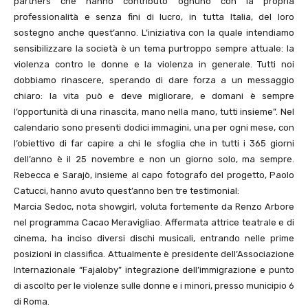
partners che hanno contributo ognuno con la propria
professionalità e senza fini di lucro, in tutta Italia, del loro
sostegno anche quest’anno. L’iniziativa con la quale intendiamo
sensibilizzare la società è un tema purtroppo sempre attuale: la
violenza contro le donne e la violenza in generale. Tutti noi
dobbiamo rinascere, sperando di dare forza a un messaggio
chiaro: la vita può e deve migliorare, e domani è sempre
l’opportunità di una rinascita, mano nella mano, tutti insieme”. Nel
calendario sono presenti dodici immagini, una per ogni mese, con
l’obiettivo di far capire a chi le sfoglia che in tutti i 365 giorni
dell’anno è il 25 novembre e non un giorno solo, ma sempre.
Rebecca e Sarajò, insieme al capo fotografo del progetto, Paolo
Catucci, hanno avuto quest’anno ben tre testimonial:
Marcia Sedoc, nota showgirl, voluta fortemente da Renzo Arbore
nel programma Cacao Meravigliao. Affermata attrice teatrale e di
cinema, ha inciso diversi dischi musicali, entrando nelle prime
posizioni in classifica. Attualmente è presidente dell’Associazione
Internazionale “Fajaloby” integrazione dell’immigrazione e punto
di ascolto per le violenze sulle donne e i minori, presso municipio 6
di Roma.