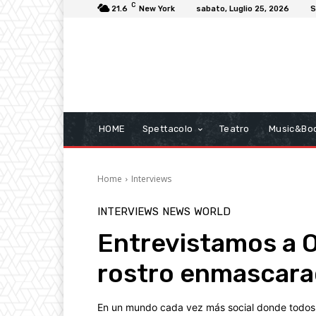
C
21.6
New York
sabato, Luglio 25, 2026
S
HOME
Spettacolo
Teatro
Music&Bo
Home
Interviews
INTERVIEWS
NEWS
WORLD
Entrevistamos a Or
rostro enmascar
En un mundo cada vez más social donde todos 