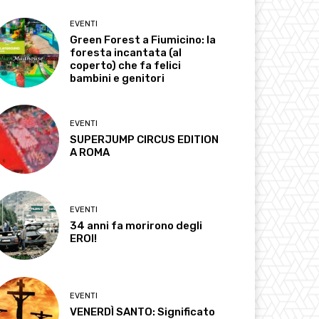
EVENTI
Green Forest a Fiumicino: la
foresta incantata (al
coperto) che fa felici
bambini e genitori
EVENTI
SUPERJUMP CIRCUS EDITION
A ROMA
EVENTI
34 anni fa morirono degli
EROI!
EVENTI
VENERDÌ SANTO: Significato