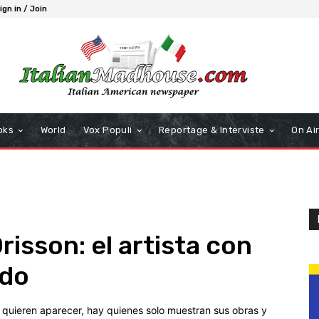
ign in / Join
oks
World
Vox Populi
Reportage & Interviste
On Ai
isson: el artista con
ado
quieren aparecer, hay quienes solo muestran sus obras y