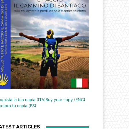
quista la tua copia (ITA)
Buy your copy (ENG)
mpra tu copia (ES)
ATEST ARTICLES