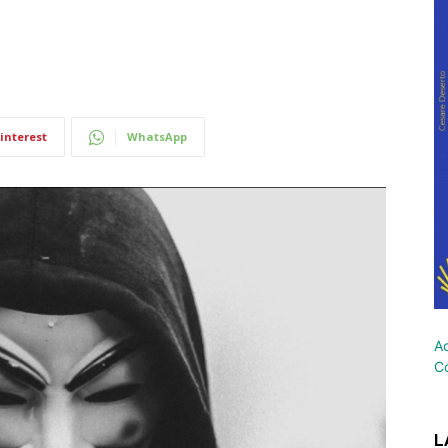
interest
WhatsApp
Ac
Co
L