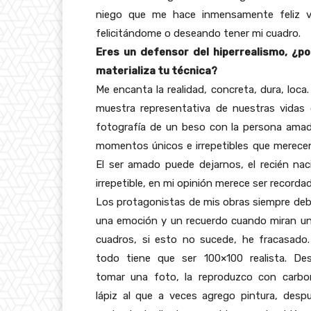
niego que me hace inmensamente feliz v
felicitándome o deseando tener mi cuadro.
Eres un defensor del hiperrealismo, ¿p
materializa tu técnica?
Me encanta la realidad, concreta, dura, loc
muestra representativa de nuestras vidas
fotografía de un beso con la persona amada
momentos únicos e irrepetibles que merece
El ser amado puede dejarnos, el recién na
irrepetible, en mi opinión merece ser record
Los protagonistas de mis obras siempre deb
una emoción y un recuerdo cuando miran u
cuadros, si esto no sucede, he fracasado
todo tiene que ser 100×100 realista. De
tomar una foto, la reproduzco con carbon
lápiz al que a veces agrego pintura, desp