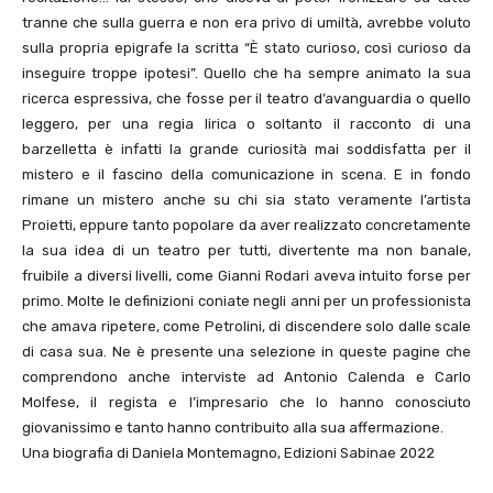
tranne che sulla guerra e non era privo di umiltà, avrebbe voluto
sulla propria epigrafe la scritta “È stato curioso, così curioso da
inseguire troppe ipotesi”. Quello che ha sempre animato la sua
ricerca espressiva, che fosse per il teatro d’avanguardia o quello
leggero, per una regia lirica o soltanto il racconto di una
barzelletta è infatti la grande curiosità mai soddisfatta per il
mistero e il fascino della comunicazione in scena. E in fondo
rimane un mistero anche su chi sia stato veramente l’artista
Proietti, eppure tanto popolare da aver realizzato concretamente
la sua idea di un teatro per tutti, divertente ma non banale,
fruibile a diversi livelli, come Gianni Rodari aveva intuito forse per
primo. Molte le definizioni coniate negli anni per un professionista
che amava ripetere, come Petrolini, di discendere solo dalle scale
di casa sua. Ne è presente una selezione in queste pagine che
comprendono anche interviste ad Antonio Calenda e Carlo
Molfese, il regista e l’impresario che lo hanno conosciuto
giovanissimo e tanto hanno contribuito alla sua affermazione.
Una biografia di Daniela Montemagno, Edizioni Sabinae 2022