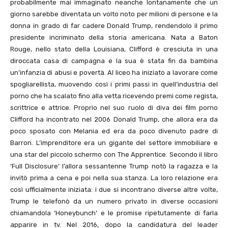
probabilmente mai immaginato neanche lontanamente che un
giorno sarebbe diventata un volto noto per milioni di persone e la
donna in grado di far cadere Donald Trump, rendendolo il primo
presidente incriminato della storia americana. Nata a Baton
Rouge, nello stato della Louisiana, Clifford è cresciuta in una
diroccata casa di campagna e la sua è stata fin da bambina
un’infanzia di abusi e povertà. Al liceo ha iniziato a lavorare come
spogliarellista, muovendo così i primi passi in quell’industria del
porno che ha scalato fino alla vetta ricevendo premi come regista,
scrittrice e attrice. Proprio nel suo ruolo di diva dei film porno
Clifford ha incontrato nel 2006 Donald Trump, che allora era da
poco sposato con Melania ed era da poco divenuto padre di
Barron. L’imprenditore era un gigante del settore immobiliare e
una star del piccolo schermo con The Apprentice. Secondo il libro
‘Full Disclosure’ l’allora sessantenne Trump notò la ragazza e la
invitò prima a cena e poi nella sua stanza. La loro relazione era
così ufficialmente iniziata: i due si incontrano diverse altre volte,
Trump le telefonò da un numero privato in diverse occasioni
chiamandola ‘Honeybunch’ e le promise ripetutamente di farla
apparire in tv. Nel 2016, dopo la candidatura del leader