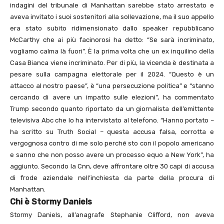
indagini del tribunale di Manhattan sarebbe stato arrestato e
aveva invitato i suoi sostenitori alla sollevazione, ma il suo appello
era stato subito ridimensionato dallo speaker repubblicano
McCarthy che ai più facinorosi ha detto: “Se sarà incriminato,
vogliamo calma là fuori”. È la prima volta che un ex inquilino della
Casa Bianca viene incriminato. Per di più, la vicenda è destinata a
pesare sulla campagna elettorale per il 2024. “Questo è un
attacco al nostro paese”, è “una persecuzione politica” e “stanno
cercando di avere un impatto sulle elezioni”, ha commentato
Trump secondo quanto riportato da un giornalista dell’emittente
televisiva Abc che lo ha intervistato al telefono. “Hanno portato –
ha scritto su Truth Social – questa accusa falsa, corrotta e
vergognosa contro di me solo perché sto con il popolo americano
e sanno che non posso avere un processo equo a New York”, ha
aggiunto. Secondo la Cnn, deve affrontare oltre 30 capi di accusa
di frode aziendale nell’inchiesta da parte della procura di
Manhattan.
Chi è Stormy Daniels
Stormy Daniels, all’anagrafe Stephanie Clifford, non aveva