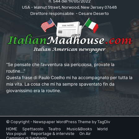
n. 544 del 19/05/2022
USA - Walnut Street, Norwood, New Jersey 07648
Direttore responsabile: - Cesare Deserto
“Se pensate che l’avventura sia pericolosa, provate la
routine…”
Questa frase di Paulo Coelho mi ha accompagnato per tutta la
mia vita. La cosa che mi ha sempre spaventato fin da
giovanissimo era la routine.
© Copyright - Newspaper WordPress Theme by TagDiv
HOME
Spettacolo
Teatro
Music&Books
World
Vox populi
Reportage & interviste
On Air
Cammino di Santiago