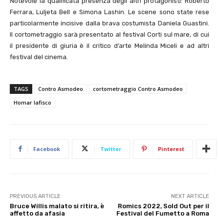
Notevole la qualificata presenza degli altri protagonisti: Roberto
Ferrara, Luljeta Bell e Simona Lashin. Le scene sono state rese
particolarmente incisive dalla brava costumista Daniela Guastini.
Il cortometraggio sarà presentato al festival Corti sul mare, di cui
il presidente di giuria è il critico d’arte Melinda Miceli e ad altri
festival del cinema.
TAGS
Contro Asmodeo
cortometraggio Contro Asmodeo
Homar Iafisco
Facebook
Twitter
Pinterest
PREVIOUS ARTICLE
NEXT ARTICLE
Bruce Willis malato si ritira, è
Romics 2022, Sold Out per il
affetto da afasia
Festival del Fumetto a Roma