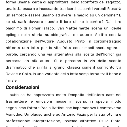
forma umana, cerca di approfittarsi dello sconforto del ragazzo;
una lotta oscura e incessante tra ricordi e scontri verbali. Riuscirà
un semplice essere umano ad avere la meglio su un demone? E
se sì, sarà davvero questo il loro ultimo incontro? Dal libro
omonimo di Homar Iafisco, Ivan Mattei mette scena un ideale
epilogo della storia autobiografica dell’autore. Scritto con la
collaborazione dell’Autore Augusto Pinto, il cortometraggio
affronta una lotta per la vita fatta con simboli sacri, sguardi,
parole, cercando una via alternativa alla scelta dell’horror già
percorsa da più autori. Si è percorsa la via dello sconto
drammatico che si rifà ai grandi classici come il confronto tra
Davide e Golia, in una variante della lotta sempiterna tra il bene e
il male.
Considerazioni
Il pubblico ha apprezzato molto l’empatia dell’intero cast nel
trasmettere le emozioni messe in scena, in special modo
segnaliamo l’attore Paolo Battisti che impersonava il controverso
Asmodeo. Un plauso anche ad Antonio Fazio per la sua ottima e
professionale interpretazione, insieme all’attrice Giulia Pinto.