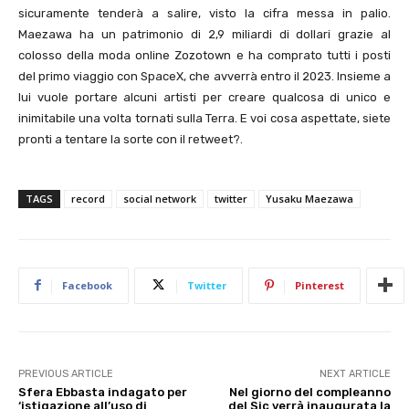
sicuramente tenderà a salire, visto la cifra messa in palio.
Maezawa ha un patrimonio di 2,9 miliardi di dollari grazie al
colosso della moda online Zozotown e ha comprato tutti i posti
del primo viaggio con SpaceX, che avverrà entro il 2023. Insieme a
lui vuole portare alcuni artisti per creare qualcosa di unico e
inimitabile una volta tornati sulla Terra. E voi cosa aspettate, siete
pronti a tentare la sorte con il retweet?.
TAGS
record
social network
twitter
Yusaku Maezawa
Facebook
Twitter
Pinterest
PREVIOUS ARTICLE
NEXT ARTICLE
Sfera Ebbasta indagato per
Nel giorno del compleanno
‘istigazione all’uso di
del Sic verrà inaugurata la