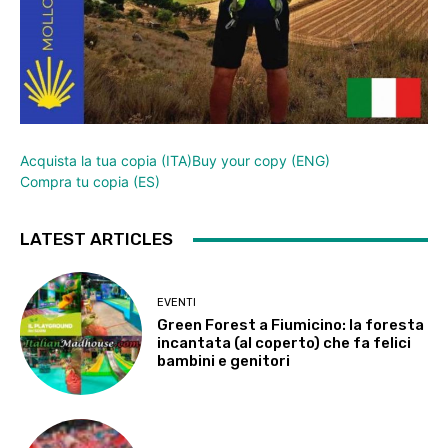
Acquista la tua copia (ITA)
Buy your copy (ENG)
Compra tu copia (ES)
LATEST ARTICLES
EVENTI
Green Forest a Fiumicino: la foresta
incantata (al coperto) che fa felici
bambini e genitori