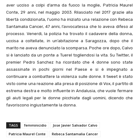
aver ucciso a colpi d’arma da fuoco la moglie, Patricia Maurel
Conte, 29 anni, nel maggio 2003. Rilasciato nel 2017 grazie alla
libertà condizionata, l’uomo ha iniziato una relazione con Rebeca
Santamalia Cancer, 47 anni, l’avvocatessa che lo aveva difeso al
processo. Venerdì, la polizia ha trovato il cadavere della donna,
uccisa a coltellate, in un’abitazione a Saragozza, dopo che il
marito ne aveva denunciato la scomparsa. Poche ore dopo, Calvo
si è lanciato da un ponte a Tuerel togliendosi la vita. Su Twitter, il
premier Pedro Sanchez ha ricordato che 4 donne sono state
assassinate in pochi giorni nel Paese e si è impegnato a
continuare a combattere la violenza sulle donne. Il tweet è stato
visto come una reazione alla presa di posizione di Vox, il partito di
estrema destra e molto influente in Andalusia, che vuole fermare
gli aiuti legali per le donne picchiate dagli uomini, dicendo che
favoriscono ingiustamente la donna.
TAGS
femminicidio
Jose Javier Salvador Calvo
Patricia Maurel Conte
Rebeca Santamalia Cancer