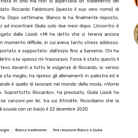
entrata in crisi ma non si aspettava un tradimento del
ato Riccardo Fabbriconi (questo il suo vero nome) di
ta. Dopo settimane, Blanco le ha finalmente risposto,
to ad incontrare Giulia solo due mesi dopo. L’incontro è
egato dalla Lisioli: «Mi ha detto che ci teneva ancora
un momento difficile, in cui aveva tanto stress addosso.
ortato e sopportato: dall’inizio fino a Sanremo. Chi ha
 dietro a lui spesso mi trascuravo. Forse è stato questo il
tevo davanti a tutto le esigenze di Riccardo, io venivo
 sta meglio, ha ripreso gli allenamenti in palestra ed è
ande è quello di lavorare nel mondo della moda. «Vorrei
o. Soprattutto Riccardo», ha precisato. Giulia Lisioli ha
se canzoni per lei, tra cui Afrodite. Ricordiamo che la
 di scuola con un bacio il 22 dicembre 2020.
ingle
Blanco tradimento
fine relazione Blanco e Giulia