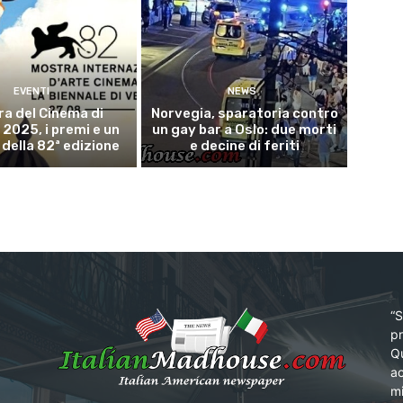
EVENTI
NEWS
a del Cinema di
Norvegia, sparatoria contro
 2025, i premi e un
un gay bar a Oslo: due morti
 della 82ª edizione
e decine di feriti
“S
pr
Qu
ac
mi