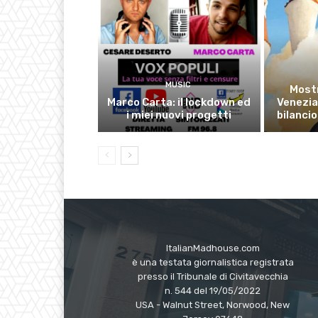
MUSIC
Mostr
Marco Carta: il lockdown ed
Venezia
i miei nuovi progetti
bilancio
ItalianMadhouse.com
è una testata giornalistica registrata
presso il Tribunale di Civitavecchia
n. 544 del 19/05/2022
USA - Walnut Street, Norwood, New