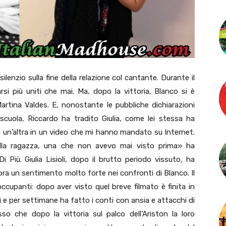
 silenzio sulla fine della relazione col cantante. Durante il
i più uniti che mai. Ma, dopo la vittoria, Blanco si è
 Martina Valdes. E, nonostante le pubbliche dichiarazioni
scuola, Riccardo ha tradito Giulia, come lei stessa ha
 un’altra in un video che mi hanno mandato su Internet.
ella ragazza, una che non avevo mai visto prima» ha
i Più. Giulia Lisioli, dopo il brutto periodo vissuto, ha
ora un sentimento molto forte nei confronti di Blanco. Il
cupanti: dopo aver visto quel breve filmato è finita in
i e per settimane ha fatto i conti con ansia e attacchi di
o che dopo la vittoria sul palco dell’Ariston la loro