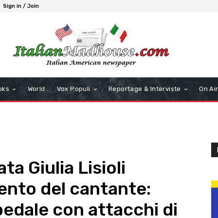
Sign in / Join
oks
World
Vox Populi
Reportage & Interviste
On Ai
ta Giulia Lisioli
ento del cantante:
pedale con attacchi di