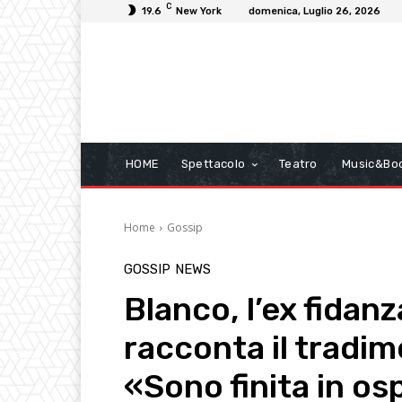
C
19.6
New York
domenica, Luglio 26, 2026
HOME
Spettacolo
Teatro
Music&Bo
Home
Gossip
GOSSIP
NEWS
Blanco, l’ex fidanza
racconta il tradim
«Sono finita in os