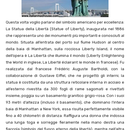
Questa volta voglio parlarvi del simbolo americano per eccellenza:
La Statua della Libertà (Statue of Liberty), inaugurata nel 1886
che rappresenta uno dei monumenti più importanti e conosciuti al
mondo. Situata all’entrata del porto sul fiume Hudson al centro
della baia di Manhattan, sulla rocciosa Liberty Island, il nome
dell’opera è La Libertà che illumina il mondo (Liberty Enlightening
the World in inglese, La Liberté éclairant le monde in francese). Fu
realizzata dal francese Frédéric Auguste Bartholdi, con la
collaborazione di Gustave Eiffel, che ne progettò gli interni; la
statua è costituita da una struttura reticolare interna in acciaio e
all’esterno rivestita da 300 fogli di rame sagomati e rivettati
insieme, poggia su un basamento granitico grigio-rosa. Con i suoi
93 metri d’altezza (incluso il basamento), che dominano l’intera
baia di Manhattan a New York, essa risulta perfettamente visibile
fino a 40 chilometri di distanza. Raffigura una donna che indossa
una lunga toga e sorregge fieramente nella mano destra una
fiaccola (simbolo del fuoco eterno della libertà), mentre nell’altra