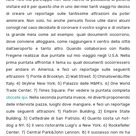
visitare ed è per questo che in uno dei miei tanti viaggi ho deciso
di creare un reportage sulle tantissime attrazioni da poter
ammirare. Non solo, ho anche pensato fosse utile darvi alcuni
consigli nel caso decidiate di coronare il vostro sogno e di visitare
la grande mela come ad esempio: quali documenti occorrono,
dove conviene alloggiare, come raggiungere il centro della città
dall’aeroporto e tanto altro. Quando collaboravo con Radio
Fregene realizzai due puntate sul mio viaggio negli U.S.A. Nella
prima puntata affrontai il tema su quali documenti occorressero
per andare in America, e feci un reportage sulle seguenti
attrazioni: 1) Ponte di Brooklyn; 2) Wall Street; 3) Chinatown&Little
Italy; 4) Skyline New York; 5) Palazzo delle M&M’s; 6) One World
Trade Center; 7) Times Square; Per vedere la puntata completa
cliccate qui
. Nella seconda puntata invece, mi divertii proponendo
delle interviste pazze, luoghi dove mangiare, e feci un reportage
sulle seguenti attrazioni: 1) Flatiron Building; 2) Empire State
Building; 3) Cattedrale di San Patrizio; 4) Quanto costa un hot-
dog a NY; 5) Il vero ristorante Luigi’s a New York; 6) Rockefeller
Center; 7) Central Park&John Lennon; 8) Il successo non mi ha