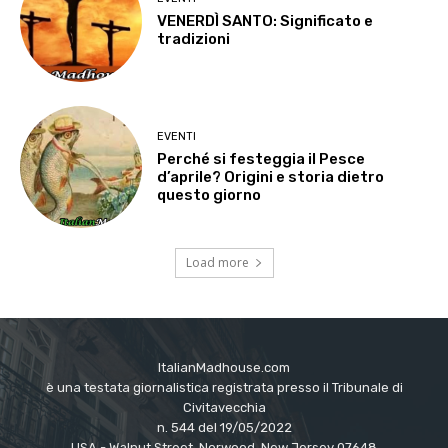
VENERDÌ SANTO: Significato e
tradizioni
EVENTI
Perché si festeggia il Pesce
d’aprile? Origini e storia dietro
questo giorno
Load more
ItalianMadhouse.com
è una testata giornalistica registrata presso il Tribunale di
Civitavecchia
n. 544 del 19/05/2022
USA - Walnut Street, Norwood, New Jersey 07648