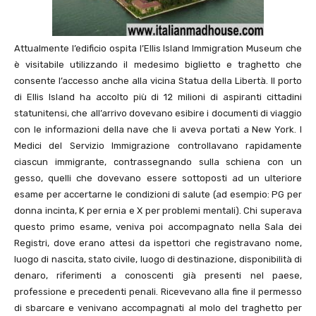
Attualmente l’edificio ospita l’Ellis Island Immigration Museum che
è visitabile utilizzando il medesimo biglietto e traghetto che
consente l’accesso anche alla vicina Statua della Libertà. Il porto
di Ellis Island ha accolto più di 12 milioni di aspiranti cittadini
statunitensi, che all’arrivo dovevano esibire i documenti di viaggio
con le informazioni della nave che li aveva portati a New York. I
Medici del Servizio Immigrazione controllavano rapidamente
ciascun immigrante, contrassegnando sulla schiena con un
gesso, quelli che dovevano essere sottoposti ad un ulteriore
esame per accertarne le condizioni di salute (ad esempio: PG per
donna incinta, K per ernia e X per problemi mentali). Chi superava
questo primo esame, veniva poi accompagnato nella Sala dei
Registri, dove erano attesi da ispettori che registravano nome,
luogo di nascita, stato civile, luogo di destinazione, disponibilità di
denaro, riferimenti a conoscenti già presenti nel paese,
professione e precedenti penali. Ricevevano alla fine il permesso
di sbarcare e venivano accompagnati al molo del traghetto per