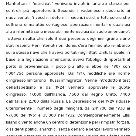
Manhattan. I “marchiati” venivano inviati in un’altra stanza per
controlli più approfonditi. Secondo il vademecum destinato ai
nuovi venuti, “i vecchi, i deformi, i ciechi, i sordi e tutti coloro che
soffrono di malattie contagiose, aberrazioni mentali e qualsiasi
altra infermità sono inesorabilmente esclusi dal suolo americano”.
Tuttavia risulta che solo il due percento degli immigranti siano
stati respinti. Per i ritenuti non idonei, c’era l’immediato reimbarco
sulla stessa nave che li aveva portati negli Stati Uniti, la quale, in
base alla legislazione americana, aveva l’obbligo di riportarli al
porto di provenienza. Il picco più alto si ebbe nel 1907 con
1.004.756 persone approdate. Dal 1917, modifiche alle norme
d’ingresso limitarono i flussi immigratori. Venne introdotto il test
dell’alfabetismo e dal 1924 vennero approvate le quote
d’ingresso: 17.000 dall’Irlanda, 7.500 dal Regno Unito, 7.400
dall’Italia e 2.700 dalla Russia. La Depressione del 1929 ridusse
ulteriormente il numero degli immigrati, dai 241.700 del 1930 ai
97.000 del 1931 e 35.000 nel 1932. Contemporaneamente Ellis
Island diventò anche un centro di detenzione per i rimpatri forzati:
dissidenti politici, anarchici, senza denaro e senza lavoro vennero