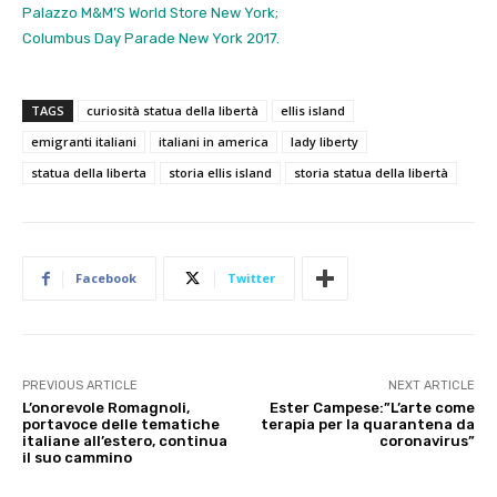
Palazzo M&M’S World Store New York;
Columbus Day Parade New York 2017.
TAGS
curiosità statua della libertà
ellis island
emigranti italiani
italiani in america
lady liberty
statua della liberta
storia ellis island
storia statua della libertà
Facebook
Twitter
PREVIOUS ARTICLE
NEXT ARTICLE
L’onorevole Romagnoli,
Ester Campese:”L’arte come
portavoce delle tematiche
terapia per la quarantena da
italiane all’estero, continua
coronavirus”
il suo cammino