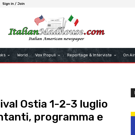
Sign in / Join
oks
World
Vox Populi
Reportage & Interviste
On Ai
al Ostia 1-2-3 luglio
ntanti, programma e