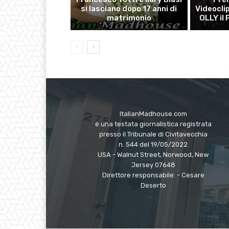
si lasciano dopo 17 anni di
Videocli
matrimonio
OLLY il
ItalianMadhouse.com
è una testata giornalistica registrata
presso il Tribunale di Civitavecchia
n. 544 del 19/05/2022
USA - Walnut Street, Norwood, New
Jersey 07648
Direttore responsabile: - Cesare
Deserto