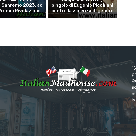
p Sanremo 2023, ad
singolo di Eugenio Picchiani
 Premio Rivelazione
contro la violenza di genere
“S
pr
Qu
ac
mi
la