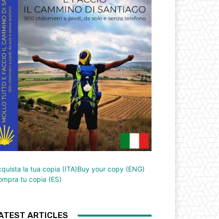
quista la tua copia (ITA)
Buy your copy (ENG)
mpra tu copia (ES)
ATEST ARTICLES