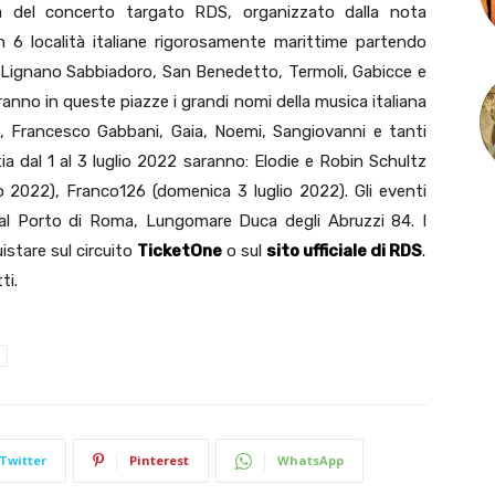
ca del concerto targato RDS, organizzato dalla nota
in 6 località italiane rigorosamente marittime partendo
a Lignano Sabbiadoro, San Benedetto, Termoli, Gabicce e
ranno in queste piazze i grandi nomi della musica italiana
ie, Francesco Gabbani, Gaia, Noemi, Sangiovanni e tanti
tia dal 1 al 3 luglio 2022 saranno: Elodie e Robin Schultz
io 2022), Franco126 (domenica 3 luglio 2022). Gli eventi
3 al Porto di Roma, Lungomare Duca degli Abruzzi 84. I
uistare sul circuito
TicketOne
o sul
sito ufficiale di RDS
.
ti.
Twitter
Pinterest
WhatsApp