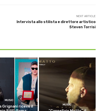
NEXT ARTICLE
Intervista allo stilista e direttore artistico
Steven Torrisi
MUSIC
MUSIC
 Grignani riceve il
mio SIAE-Roma
“Cappellaio Matto”, il