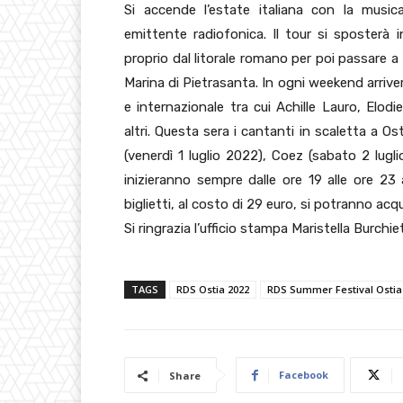
Si accende l’estate italiana con la musi
emittente radiofonica. Il tour si sposterà 
proprio dal litorale romano per poi passare 
Marina di Pietrasanta. In ogni weekend arrive
e internazionale tra cui Achille Lauro, Elod
altri. Questa sera i cantanti in scaletta a Os
(venerdì 1 luglio 2022), Coez (sabato 2 lugl
inizieranno sempre dalle ore 19 alle ore 2
biglietti, al costo di 29 euro, si potranno acq
Si ringrazia l’ufficio stampa Maristella Burchiet
TAGS
RDS Ostia 2022
RDS Summer Festival Ostia
Facebook
Share