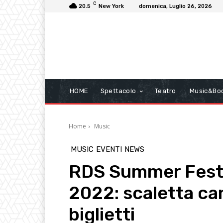
C
20.5
New York
domenica, Luglio 26, 2026
HOME
Spettacolo
Teatro
Music&Bo
Home
Music
MUSIC
EVENTI
NEWS
RDS Summer Festiv
2022: scaletta ca
biglietti