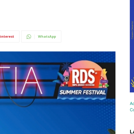
interest
WhatsApp
Ac
Co
L