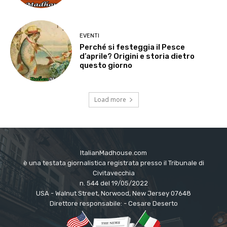
EVENTI
Perché si festeggia il Pesce
d’aprile? Origini e storia dietro
questo giorno
Load more
ItalianMadhouse.com
è una testata giornalistica registrata presso il Tribunale di
Civitavecchia
n. 544 del 19/05/2022
USA - Walnut Street, Norwood, New Jersey 07648
Direttore responsabile: - Cesare Deserto