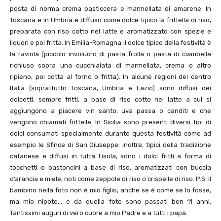
posta di norma crema pasticcera e marmellata di amarene. In
Toscana e in Umbria è diffuso come dolce tipico la frittella di riso,
preparata con riso cotto nel latte e aromatizzato con spezie e
liquori e poi fritta. In Emilia-Romagna il dolce tipico della festività è
la raviola (piccolo involucro di pasta frolla o pasta di ciambella
richiuso sopra una cucchiaiata di marmellata, crema o altro
ripieno, poi cotta al forno o fritta). In alcune regioni del centro
Italia (soprattutto Toscana, Umbria e Lazio) sono diffusi dei
dolcetti, sempre fritti, a base di riso cotto nel latte a cui si
aggiungono a piacere vin santo, uva passa o canditi e che
vengono chiamati frittelle. In Sicilia sono presenti diversi tipi di
dolci consumati specialmente durante questa festività come ad
esempio le Sfince di San Giuseppe; inoltre, tipici della tradizione
catanese e diffusi in tutta l’isola, sono i dolci fritti a forma di
tocchetti o bastoncini a base di riso, aromatizzati con buccia
d’arancia e miele, noti come zeppole di riso o crispelle di riso. P.S: il
bambino nella foto non è mio figlio, anche se è come se lo fosse,
ma mio nipote… e da quella foto sono passati ben 11 anni.
Tantissimi auguri di vero cuore a mio Padre e a tutti i papà.