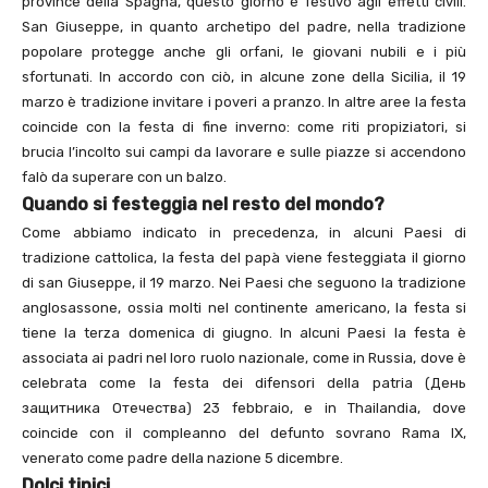
province della Spagna, questo giorno è festivo agli effetti civili.
San Giuseppe, in quanto archetipo del padre, nella tradizione
popolare protegge anche gli orfani, le giovani nubili e i più
sfortunati. In accordo con ciò, in alcune zone della Sicilia, il 19
marzo è tradizione invitare i poveri a pranzo. In altre aree la festa
coincide con la festa di fine inverno: come riti propiziatori, si
brucia l’incolto sui campi da lavorare e sulle piazze si accendono
falò da superare con un balzo.
Quando si festeggia nel resto del mondo?
Come abbiamo indicato in precedenza, in alcuni Paesi di
tradizione cattolica, la festa del papà viene festeggiata il giorno
di san Giuseppe, il 19 marzo. Nei Paesi che seguono la tradizione
anglosassone, ossia molti nel continente americano, la festa si
tiene la terza domenica di giugno. In alcuni Paesi la festa è
associata ai padri nel loro ruolo nazionale, come in Russia, dove è
celebrata come la festa dei difensori della patria (День
защитника Отечества) 23 febbraio, e in Thailandia, dove
coincide con il compleanno del defunto sovrano Rama IX,
venerato come padre della nazione 5 dicembre.
Dolci tipici