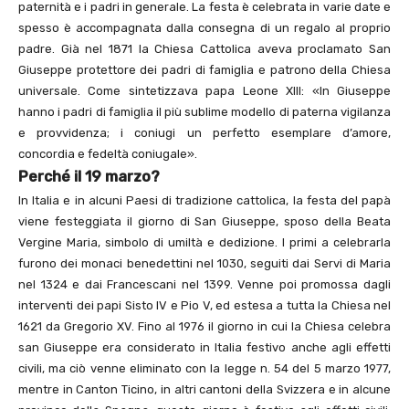
paternità e i padri in generale. La festa è celebrata in varie date e
spesso è accompagnata dalla consegna di un regalo al proprio
padre. Già nel 1871 la Chiesa Cattolica aveva proclamato San
Giuseppe protettore dei padri di famiglia e patrono della Chiesa
universale. Come sintetizzava papa Leone XIII: «In Giuseppe
hanno i padri di famiglia il più sublime modello di paterna vigilanza
e provvidenza; i coniugi un perfetto esemplare d’amore,
concordia e fedeltà coniugale».
Perché il 19 marzo?
In Italia e in alcuni Paesi di tradizione cattolica, la festa del papà
viene festeggiata il giorno di San Giuseppe, sposo della Beata
Vergine Maria, simbolo di umiltà e dedizione. I primi a celebrarla
furono dei monaci benedettini nel 1030, seguiti dai Servi di Maria
nel 1324 e dai Francescani nel 1399. Venne poi promossa dagli
interventi dei papi Sisto IV e Pio V, ed estesa a tutta la Chiesa nel
1621 da Gregorio XV. Fino al 1976 il giorno in cui la Chiesa celebra
san Giuseppe era considerato in Italia festivo anche agli effetti
civili, ma ciò venne eliminato con la legge n. 54 del 5 marzo 1977,
mentre in Canton Ticino, in altri cantoni della Svizzera e in alcune