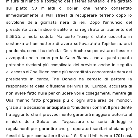
misure di rilancio e sostegno del sistema sanitario, e ha gettato
sul piatto 50 miliardi di dollari che hanno consentito
immediatamente a Wall street di recuperare terreno dopo lo
scivolone della giornata nera di ieri. Dopo l’annuncio del
presidente Usa, l’indice è salito e ha registrato un aumento del
5,35%% a metà seduta. Ma certo Trump è stato costretto in
sostanza ad ammettere di avere sottovalutato l’epidemia, anzi
pandemia, come l’ha definita l’Oms. Anche se per evitare di essere
azzoppato nella corsa per la Casa Bianca, che a questo punto
potrebbe rivelarsi più complicata del previsto anche in seguito
all’ascesa di Joe Biden come più accreditato concorrente dem del
presidente in carica, The Donald ha cercato di gettare la
responsabilità della diffusione del virus sull’Europa, accusata di
non avere fatto nulla per chiudere voli e collegamenti, mentre gli
Usa “hanno fatto progressi più di ogni altra area del mondo”,
grazie alla decisione anticipata di “chiudere i confini”. Il presidente
ha aggiunto che il provvedimento garantirà maggiore autorità al
ministro della Salute per “bypassare una serie di leggi e
regolamenti per garantire che gli operatori sanitari abbiano più
flessibilità per combattere il virus”. Gli Stati Uniti hanno 1.701 casi,