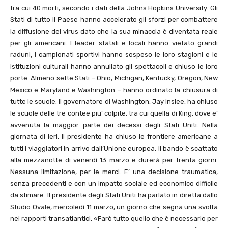
tra cui 40 morti, secondo i dati della Johns Hopkins University. Gli
Stati di tutto il Paese hanno accelerato gli sforzi per combattere
la diffusione del virus dato che la sua minaccia è diventata reale
per gli americani. I leader statali e locali hanno vietato grandi
raduni, i campionati sportivi hanno sospeso le loro stagioni e le
istituzioni culturali hanno annullato gli spettacoli e chiuso le loro
porte. Almeno sette Stati – Ohio, Michigan, Kentucky, Oregon, New
Mexico e Maryland e Washington – hanno ordinato la chiusura di
tutte le scuole. Il governatore di Washington, Jay Inslee, ha chiuso
le scuole delle tre contee piu’ colpite, tra cui quella di King, dove e’
avvenuta la maggior parte dei decessi degli Stati Uniti. Nella
giornata di ieri, il presidente ha chiuso le frontiere americane a
tutti i viaggiatori in arrivo dall’Unione europea. Il bando è scattato
alla mezzanotte di venerdì 13 marzo e durerà per trenta giorni.
Nessuna limitazione, per le merci. E’ una decisione traumatica,
senza precedenti e con un impatto sociale ed economico difficile
da stimare. Il presidente degli Stati Uniti ha parlato in diretta dallo
Studio Ovale, mercoledì 11 marzo, un giorno che segna una svolta
nei rapporti transatlantici. «Farò tutto quello che è necessario per