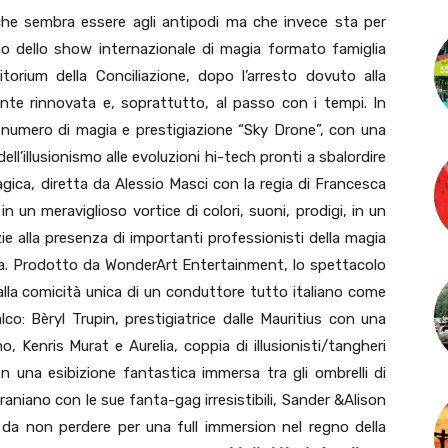
he sembra essere agli antipodi ma che invece sta per
orno dello show internazionale di magia formato famiglia
torium della Conciliazione, dopo l’arresto dovuto alla
e rinnovata e, soprattutto, al passo con i tempi. In
 il numero di magia e prestigiazione “Sky Drone”, con una
dell’illusionismo alle evoluzioni hi-tech pronti a sbalordire
agica, diretta da Alessio Masci con la regia di Francesca
in un meraviglioso vortice di colori, suoni, prodigi, in un
ie alla presenza di importanti professionisti della magia
opa. Prodotto da WonderArt Entertainment, lo spettacolo
dalla comicità unica di un conduttore tutto italiano come
lco: Bèryl Trupin, prestigiatrice dalle Mauritius con una
Kenris Murat e Aurelia, coppia di illusionisti/tangheri
n una esibizione fantastica immersa tra gli ombrelli di
raniano con le sue fanta-gag irresistibili, Sander &Alison
ala da non perdere per una full immersion nel regno della