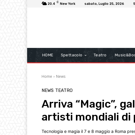
C
20.4
New York
sabato, Luglio 25, 2026
S
HOME
Spettacolo
Teatro
Music&Bo
Home
News
NEWS
TEATRO
Arriva “Magic”, ga
artisti mondiali di
Tecnologia e magia il 7 e 8 maggio a Roma press