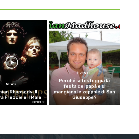
EVENTI
Perché si festeggia la
NEWS
festa del papà e si
ian Rhapsody-Il
mangiano le zeppole di San
a Freddie e il Male
Giuseppe?
00:09:00