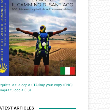
quista la tua copia (ITA)
Buy your copy (ENG)
mpra tu copia (ES)
ATEST ARTICLES