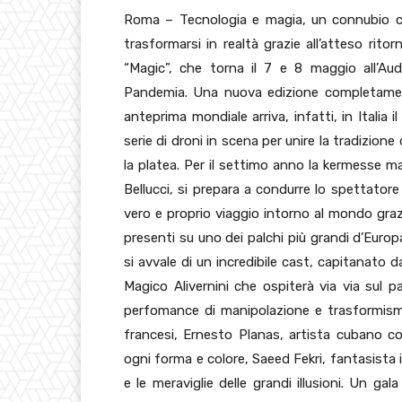
Roma – Tecnologia e magia, un connubio c
trasformarsi in realtà grazie all’atteso rit
“Magic”, che torna il 7 e 8 maggio all’Audi
Pandemia. Una nuova edizione completament
anteprima mondiale arriva, infatti, in Italia
serie di droni in scena per unire la tradizione 
la platea. Per il settimo anno la kermesse m
Bellucci, si prepara a condurre lo spettatore 
vero e proprio viaggio intorno al mondo graz
presenti su uno dei palchi più grandi d’Eur
si avvale di un incredibile cast, capitanato 
Magico Alivernini che ospiterà via via sul pa
perfomance di manipolazione e trasformismo, 
francesi, Ernesto Planas, artista cubano co
ogni forma e colore, Saeed Fekri, fantasista i
e le meraviglie delle grandi illusioni. Un g