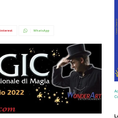
interest
WhatsApp
Ac
Co
L