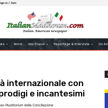
ign in / Join
oks
World
Vox Populi
Reportage & Interviste
On Ai
là internazionale con
 prodigi e incantesimi
o l’Auditorium della Conciliazione