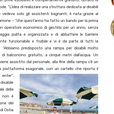
 in un privé esclusivo e completamente gratuito, dotato di
ode. “L’idea di realizzare una struttura dedicata ai disabili
 vedeva solo gli assistenti bagnanti, è nata grazie al
alamone – “che quest’anno ha fatto un bando per la prima
a un operatore economico di gestirla per un anno, senza
aggia pulita e organizzata e di abbattere le barriere
nte funzionabile e fruibile e vi è da parte di tutti la
ini. “Abbiamo predisposto una rampa per disabili molto
 di balconcino gratuito, a cinque metri dall’acqua. Un
iene assistito dal personale, alla fine della rampa c’è un
piattaforma esagonale, con un cartello che riporta il
 enter”.
 disabile
le della
ne non è
ione del
 di Ostia