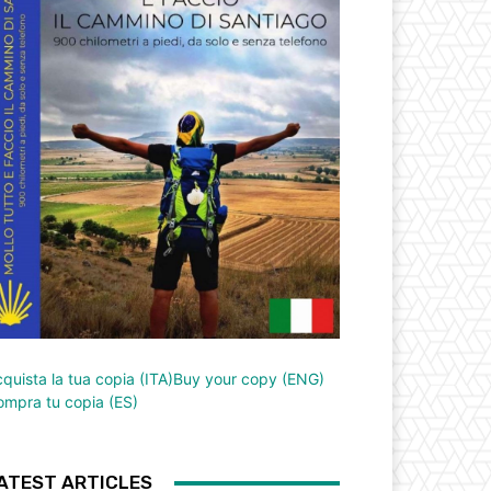
quista la tua copia (ITA)
Buy your copy (ENG)
mpra tu copia (ES)
ATEST ARTICLES