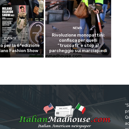
NEWS
Rivoluzione monopattini:
EVENTI
confisca per quelli
 per la 6°edizione
“truccati” e stop al
ilano Fashion Show
parcheggio sui marciapiedi
“S
pr
Qu
ac