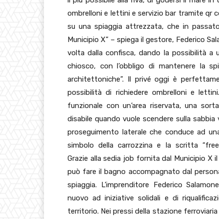
il più possibile alla riva, di godersi il mare
ombrelloni e lettini e servizio bar tramite qr c
su una spiaggia attrezzata, che in passato
Municipio X” – spiega il gestore, Federico S
volta dalla confisca, dando la possibilità 
chiosco, con l’obbligo di mantenere la spi
architettoniche”. Il privé oggi è perfettame
possibilità di richiedere ombrelloni e lett
funzionale con un’area riservata, una sorta
disabile quando vuole scendere sulla sabbia v
proseguimento laterale che conduce ad una 
simbolo della carrozzina e la scritta “free
Grazie alla sedia job fornita dal Municipio X il
può fare il bagno accompagnato dal persona
spiaggia. L’imprenditore Federico Salamo
nuovo ad iniziative solidali e di riqualificaz
territorio. Nei pressi della stazione ferroviaria