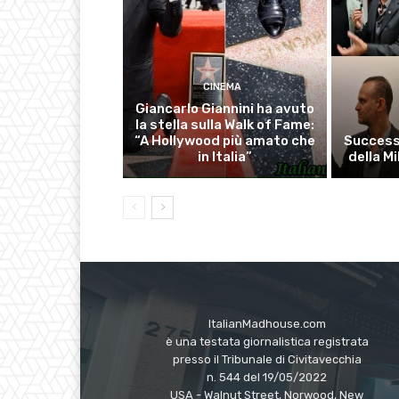
CINEMA
Giancarlo Giannini ha avuto
la stella sulla Walk of Fame:
“A Hollywood più amato che
Successo
in Italia”
della M
ItalianMadhouse.com
è una testata giornalistica registrata
presso il Tribunale di Civitavecchia
n. 544 del 19/05/2022
USA - Walnut Street, Norwood, New