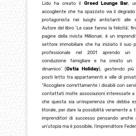
Lido ha creato il
Greed Lounge Bar
, u
accogliente che ha spazzato via il degrad
protagonista nei luoghi antistanti alle s
Autore del libro ‘Le case fanno la felicità’, fin
pagine della rivista Millionair, è un imprendi
settore immobiliare che ha iniziato il suo 
professionale nel 2001 aprendo un
conduzione famigliare e ha creato un ‘
dinamico’ (
Ostia Holiday
), gestendo più
posti letto tra appartamenti e ville di priva
“Accogliere correttamente i disabili con serv
contattati molte associazioni interessate a
che questa sia un’esperienza che debba esse
litorale, per dare la possibilità veramente a 
imprenditori di successo pensando anche al
un’utopia ma è possibile, l’imprenditore Fede