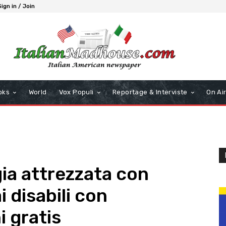
Sign in / Join
oks
World
Vox Populi
Reportage & Interviste
On Ai
gia attrezzata con
i disabili con
i gratis