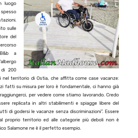
n luogo
o spesso
tazioni.
ito sulle
tore del
percorso
 B&b a
albergo
 di 200
ti nel territorio di Ostia, che affitta come case vacanze:
izi fatti su misura per loro è fondamentale, ci hanno già
 raggiungerci, per vedere come stiamo lavorando. Credo
re replicata in altri stabilimenti e spiagge libere del
tutti di godersi le vacanze senza discriminazioni”. Essere
 proprio territorio ed alle categorie più deboli non è
rico Salamone ne è il perfetto esempio.